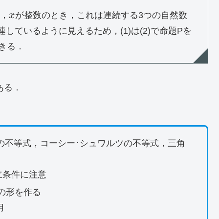
x
と，
x
が整数のとき，これは連続する3つの自然数
しているように見えるため，(1)は(2)で命題Pを
きる．
ある．
の不等式，コーシー･シュワルツの不等式，三角
立条件に注意
乗の形を作る
用