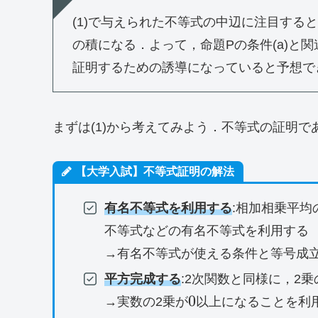
(1)で与えられた不等式の中辺に注目する
の積になる．よって，命題Pの条件(a)と関連
証明するための誘導になっていると予想で
まずは(1)から考えてみよう．不等式の証明で
【大学入試】不等式証明の解法
有名不等式を利用する
:相加相乗平均
不等式などの有名不等式を利用する
→有名不等式が使える条件と等号成
平方完成する
:2次関数と同様に，2
0
0
→実数の2乗が
以上になることを利