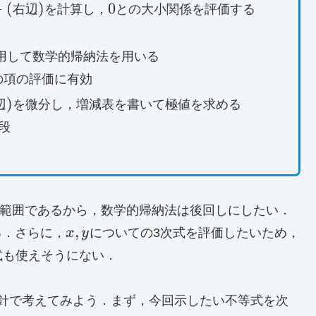
0
−
(
)
0
右辺
を計算し，
との大小関係を評価する
用して数学的帰納法を用いる
の項の評価に有効
)
辺
を微分し，増減表を書いて極値を求める
段
範囲であるから，数学的帰納法は後回しにしたい．
x,y
,
る．さらに，
x
y
についての3次式を評価したいため，
式も使えそうにない．
針で考えてみよう．まず，今回示したい不等式を次