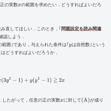
x
な正の実数
x
の範囲を求めたい．どうすればよいだろ
み直してほしい．このとき，｢
問題設定を読み間違
を確認しよう．
y
の範囲｣であり，与えられた条件は｢
y
は自然数｣という
にはどうすればよいだろうか．
2
2
≧
(
3
3xy^2+y^3-x-y=x(3y^2-1)+y(y^2-1)\geqq 
−
1
)
+
(
−
1
)
2
x
y
y
y
x
x
\rm
(
A
)
．したがって，任意の正の実数
x
に対して
が成り
(A)