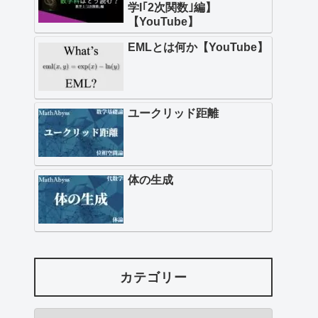
学I｢2次関数｣編】
【YouTube】
EMLとは何か【YouTube】
ユークリッド距離
体の生成
カテゴリー