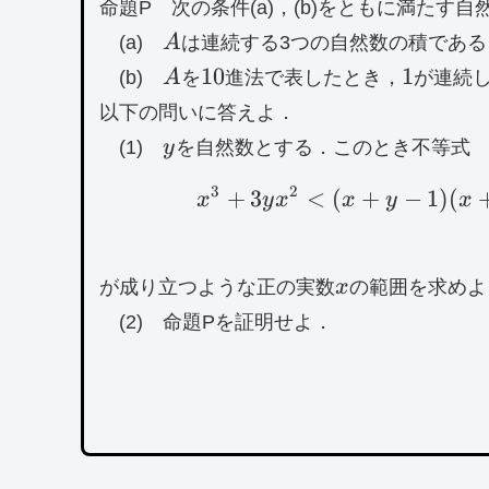
命題P 次の条件(a)，(b)をともに満たす自
A
(a)
A
は連続する3つの自然数の積である
A
10
1
10
1
(b)
A
を
進法で表したとき，
が連続
以下の問いに答えよ．
y
(1)
y
を自然数とする．このとき不等式
3
2
+
3
<
(
+
−
1
)
(
x
y
x
x
y
x
x
が成り立つような正の実数
x
の範囲を求めよ
(2) 命題Pを証明せよ．