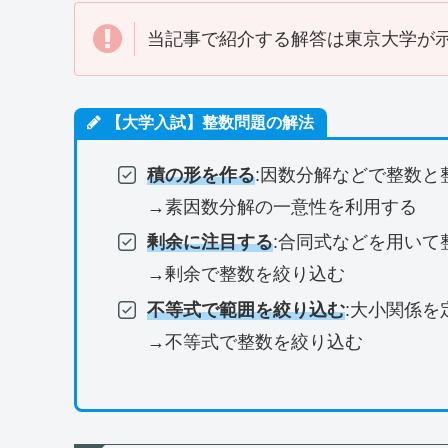
当記事で紹介する解答は東京大学が
【大学入試】整数問題の解法
積の形を作る
:因数分解などで整数と
→素因数分解の一意性を利用する
剰余に注目する
:合同式などを用いて
→剰余で整数を絞り込む
不等式で範囲を絞り込む
:大小関係を
→不等式で整数を絞り込む