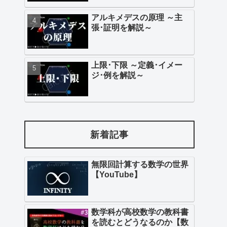
アルキメデスの原理 ～主
張･証明を解説～
上限･下限 ～定義･イメー
ジ･例を解説～
(3y+1)x^2
新着記事
無限回計算する数学の世界
【YouTube】
数学科が高校数学の教科書
を読むとどうなるのか【数