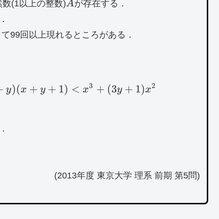
A
然数(1以上の整数)
A
が存在する．
．
して99回以上現れるところがある．
3
2
+
)
x^3+3yx^2<(x+y-1)(x+y)(x+y+1)<x^3+
(
+
+
1
)
<
+
(
3
+
1
)
y
x
y
x
y
x
．
(2013年度 東京大学 理系 前期 第5問)