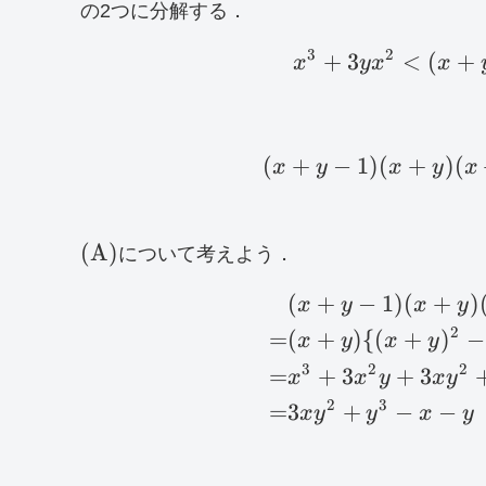
辺)-
の2つに分解する．
(右
辺)
3
2
+
3
<
(
+
x
y
x
x
(
+
−
1
)
(
+
)
(
x
y
x
y
x
\rm
(
A
)
について考えよう．
(A)
(
+
−
1
)
(
+
)
x
y
x
y
2
=
(
+
)
{(
+
)
−
x
y
x
y
3
2
2
=
+
3
+
3
x
x
y
x
y
2
3
=
3
+
−
−
x
y
y
x
y