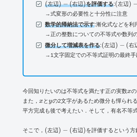
(左
(左
(
)
−
(
)
(
)
左辺
右辺
を評価する
:
左辺
辺)-
辺)-
→式変形の必要性と十分性に注意
(右
(右
数学的帰納法で示す
:漸化式などを利
辺)
辺)
→正の整数についての不等式や数列
(左
(
)
−
(
微分して増減表を作る
:
左辺
右
辺)-
→1文字固定での不等式証明の最終手
(右
辺)
x
今回知りたいのは不等式を満たす正の実数
x
の
x
y
また，
x
と
y
の2文字があるため微分も憚られ
平方完成も後で考えたい．そして，有名不等
(左
(
)
−
(
)
そこで，
左辺
右辺
を評価するという方