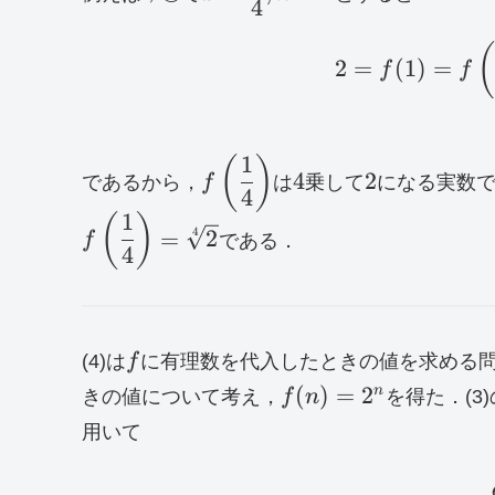
4
{4},n=4
(
2
=
(
1
)
=
f
f
1
(
)
f\left(
4
2
4
2
であるから，
f
は
乗して
になる実数で
\dfrac{1}
4
1
(
)
{4}\right)
4
=
2
f
である．
4
f
(4)は
f
に有理数を代入したときの値を求める
f(n)=2^n
(
)
=
2
n
きの値について考え，
f
n
を得た．(
用いて