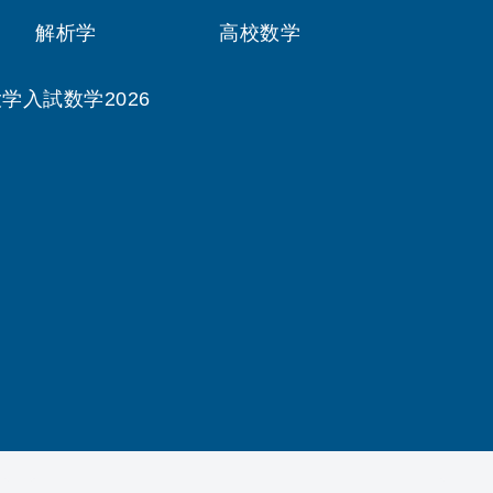
解析学
高校数学
学入試数学2026