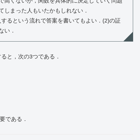
で高くないが，関数を具体的に決定していく問題
てしまった人もいたかもしれない．
代入するという流れで答案を書いてもよい．(2)の証
ない．
ると，次の3つである．
要である．