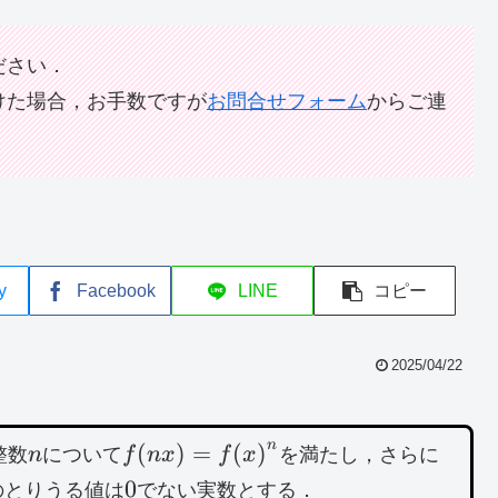
ださい．
けた場合，お手数ですが
お問合せフォーム
からご連
y
Facebook
LINE
コピー
2025/04/22
n
f(nx)=
f(1)
n
(
)
=
(
)
整数
n
について
f
n
x
f
x
を満たし，さらに
{ f(x)}
0
0
のとりうる値は
でない実数とする．