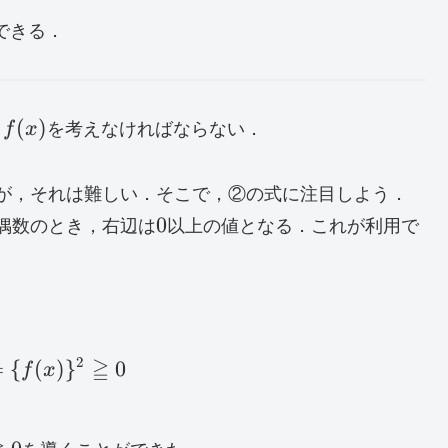
できる．
f(x)
(
)
，
f
x
を考えなければならない．
が，それは難しい．そこで，②の式に注目しよう．
0
0
偶数のとき，右辺は
以上の値となる．これが利用で
2
≧
=
{
f(2x)=\{ f(x)\} ^2\geqq 0
(
)
}
0
f
x
eqq