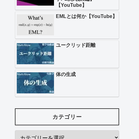
【YouTube】
EMLとは何か【YouTube】
ユークリッド距離
体の生成
カテゴリー