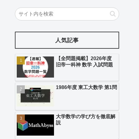
人気記事
【全問題掲載】2026年度
旧帝一科神 数学 入試問題
1986年度 東工大数学 第1問
大学数学の学び方を徹底解
説
=2