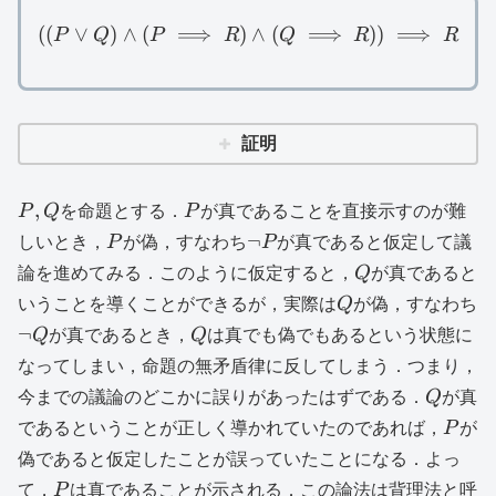
((
∨
)
∧
(
⟹
)
((P\lor Q)\land (P\implie
∧
(
⟹
))
⟹
P
Q
P
R
Q
R
R
証明
P,Q
P
,
P
Q
を命題とする．
P
が真であることを直接示すのが難
P
\lnot
¬
しいとき，
P
が偽，すなわち
P
が真であると仮定して議
P
Q
論を進めてみる．このように仮定すると，
Q
が真であると
Q
\
いうことを導くことができるが，実際は
Q
が偽，すなわち
Q
Q
¬
Q
が真であるとき，
Q
は真でも偽でもあるという状態に
なってしまい，命題の無矛盾律に反してしまう．つまり，
Q
今までの議論のどこかに誤りがあったはずである．
Q
が真
P
であるということが正しく導かれていたのであれば，
P
が
偽であると仮定したことが誤っていたことになる．よっ
P
て，
P
は真であることが示される．この論法は背理法と呼