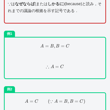
\because
∵
は
なぜならば
(または
しかるに
)(because)と読み，そ
れまでの議論の根拠を示す記号である．
例1
=
,
A=B,B=C
=
A
B
B
C
∴
\therefore A=C
=
A
C
例2
∵
=
(
A=C\qquad (\because A
=
,
=
)
A
C
A
B
B
C