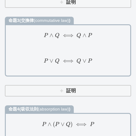
証明
命題3(交換律
(commutative law)
)
∧
⟺
P\land Q\iff Q\land P
∧
P
Q
Q
P
∨
⟺
P\lor Q\iff Q\lor P
∨
P
Q
Q
P
証明
命題4(吸収法則
(absorption law)
)
∧
(
∨
P\land (P\lor Q)\iff P
)
⟺
P
P
Q
P