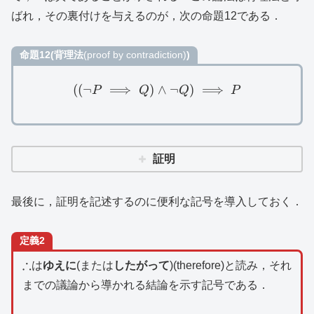
ばれ，その裏付けを与えるのが，次の命題12である．
命題12(背理法
(proof by contradiction)
)
((
¬
⟹
)
((\lnot P\implies Q)\land 
∧
¬
)
⟹
P
Q
Q
P
証明
最後に，証明を記述するのに便利な記号を導入しておく．
定義2
\therefore
∴
は
ゆえに
(または
したがって
)(therefore)と読み，それ
までの議論から導かれる結論を示す記号である．