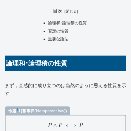
目次
論理和･論理積の性質
否定の性質
重要な論法
論理和･論理積の性質
まず，直感的に成り立つのは当然のように思える性質を示
す．
1
命題
1(冪等律
(idempotent law)
)
∧
P\land P\iff P
⟺
P
P
P