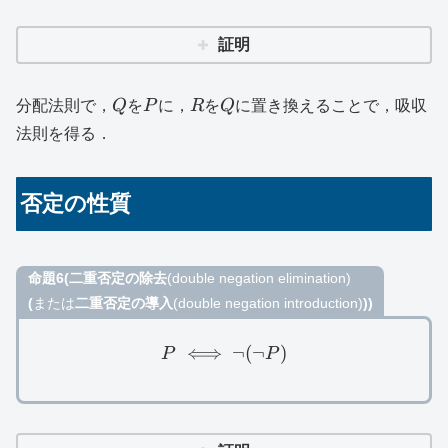
証明
Q
P
R
Q
分配法則で，
Q
を
P
に，
R
を
Q
に置き換えることで，吸収
法則を得る．
否定の性質
命題6(二重否定の除去
(double negation elimination)
(
または
二重否定の導入
(double negation introduction)
))
⟺
P\iff \lnot (\lnot P)
¬
(
¬
)
P
P