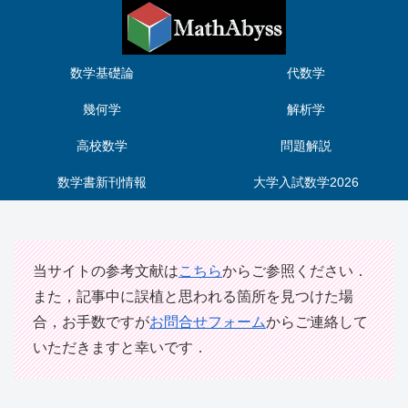
数学基礎論
代数学
幾何学
解析学
高校数学
問題解説
数学書新刊情報
大学入試数学2026
当サイトの参考文献は
こちら
からご参照ください．
また，記事中に誤植と思われる箇所を見つけた場
合，お手数ですが
お問合せフォーム
からご連絡して
いただきますと幸いです．