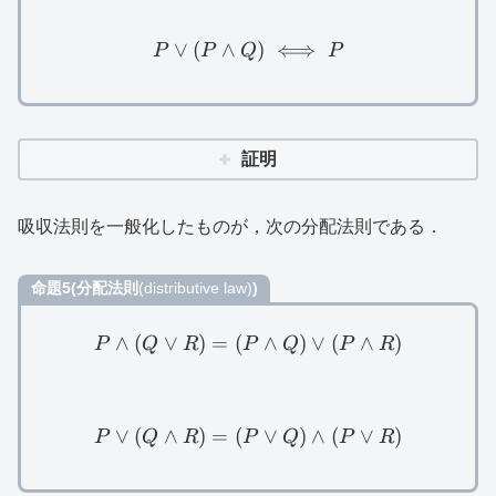
∨
(
∧
P\lor (P\land Q)\iff P
)
⟺
P
P
Q
P
証明
吸収法則を一般化したものが，次の分配法則である．
命題5(分配法則
(distributive law)
)
∧
(
∨
)
=
(
P\land (Q\lor R)=(P\land
∧
)
∨
(
∧
)
P
Q
R
P
Q
P
R
∨
(
∧
)
=
(
P\lor (Q\land R)=(P\lor 
∨
)
∧
(
∨
)
P
Q
R
P
Q
P
R