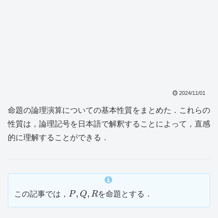
2024/11/01
命題の論理演算についての基本性質をまとめた．これらの
性質は，論理記号を日本語で解釈することによって，直感
的に理解することができる．
P,Q,R
,
,
この記事では，
P
Q
R
を命題とする．