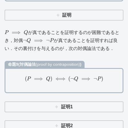
証明
P\implies
⟹
P
Q
が真であることを証明するのが困難であると
Q
\lnot
¬
⟹
¬
き，対偶
Q
P
が真であることを証明すれば良
Q\implies
い．その裏付けを与えるのが，次の対偶論法である．
\lnot P
命題9(対偶論法
(proof by contraposition)
)
(
⟹
)
⟺
(P\implies Q)\iff (\lnot Q\
(
¬
⟹
¬
)
P
Q
Q
P
証明1
証明2