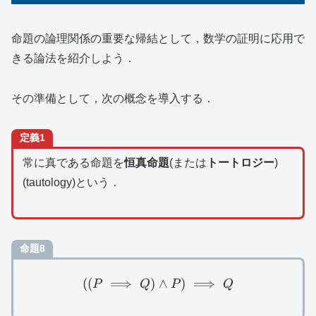
命題の論理関係の重要な帰結として，数学の証明に応用で
きる論法を紹介しよう．
その準備として，次の概念を導入する．
定義1
常に真である命題を
恒真命題
(または
トートロジー
)
(tautology)という．
命題8
((
⟹
)
((P\implies Q)\land P)\im
∧
)
⟹
P
Q
P
Q