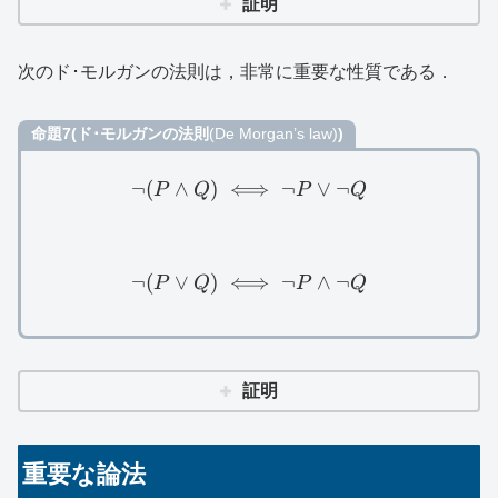
証明
次のド･モルガンの法則は，非常に重要な性質である．
命題7(ド･モルガンの法則
(De Morgan’s law)
)
¬
(
∧
)
⟺
\lnot (P\land Q)\iff \lnot
¬
∨
¬
P
Q
P
Q
¬
(
∨
)
⟺
\lnot (P\lor Q)\iff \lnot 
¬
∧
¬
P
Q
P
Q
証明
重要な論法