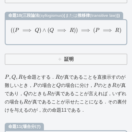
命題10(三段論法
(syllogismus)
(
または
推移律
(transitive law)
))
((
⟹
)
∧
(
⟹
((P\implies Q)\land (Q\imp
))
⟹
(
⟹
)
P
Q
Q
R
P
R
証明
P,Q,R
R
,
,
P
Q
R
を命題とする．
R
が真であることを直接示すのが
P
Q
P
R
難しいとき，
P
の場合と
Q
の場合に分け，
P
のとき
R
が真
Q
R
であり，
Q
のときも
R
が真であることが言えれば，いずれ
R
の場合も
R
が真であることが示せたことになる．その裏付
けを与えるのが，次の命題11である．
命題11(場合分け)