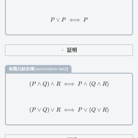
∨
P\lor P\iff P
⟺
P
P
P
証明
命題2(結合律
(associative law)
)
(
∧
)
∧
⟺
(P\land Q)\land R\iff P\
∧
(
∧
)
P
Q
R
P
Q
R
(
∨
)
∨
⟺
(P\lor Q)\lor R\iff P\lor 
∨
(
∨
)
P
Q
R
P
Q
R