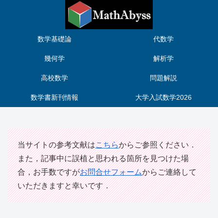
数学基礎論
代数学
幾何学
解析学
高校数学
問題解説
数学書新刊情報
大学入試数学2026
当サイトの参考文献は
こちら
からご参照ください．
また，記事中に誤植と思われる箇所を見つけた場
合，お手数ですが
お問合せフォーム
からご連絡して
いただきますと幸いです．