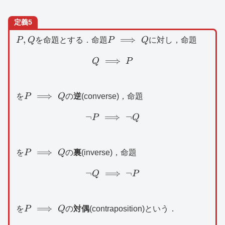
定義5
P,Q
P\implies
,
⟹
P
Q
を命題とする．命題
P
Q
に対し，命題
Q
⟹
Q\implies P
Q
P
P\implies
⟹
を
P
Q
の
逆
(converse)，命題
Q
¬
⟹
\lnot P\implies \lnot Q
¬
P
Q
P\implies
⟹
を
P
Q
の
裏
(inverse)，命題
Q
¬
⟹
\lnot Q\implies \lnot P
¬
Q
P
P\implies
⟹
を
P
Q
の
対偶
(contraposition)という．
Q