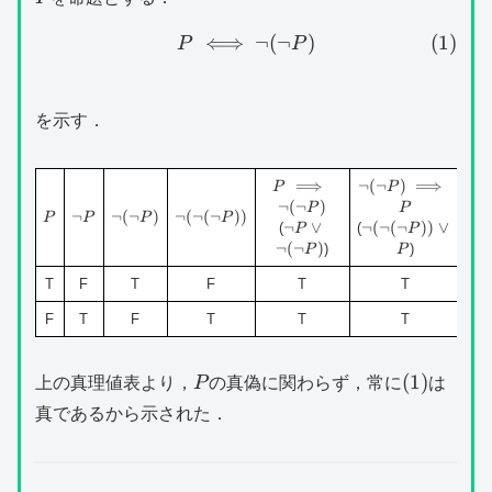
⟺
P\iff \lnot (\lnot P)\tag{
¬
(
¬
)
(
1
)
P
P
を示す．
P\implies
⟹
¬
(
¬
\lnot
)
⟹
P
P
\lnot
(\lnot
¬
(
¬
)
P
P
P
\lnot
¬
¬
\lnot
(
¬
)
¬
\lnot
(
¬
(
¬
))
P
P
P
P
(\lnot P)
P)\implies
¬
\lnot
∨
¬
\lnot
(
¬
(
¬
))
∨
(
(
P
P
P
(\lnot
(\lnot
P
P\lor
(\lnot
¬
(
¬
)
)
)
P
P
P)
(\lnot
\lnot
(\lnot
P))
T
F
T
F
T
T
(\lnot
P))\lor
P)
P
F
T
F
T
T
T
P
(1)
(
1
)
上の真理値表より，
P
の真偽に関わらず，常に
は
真であるから示された．