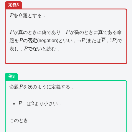
定義3
P
P
を命題とする．
P
P
P
が真のときに偽であり，
P
が偽のときに真である命
P
\lnot
\overline{P
!P
¬
!
題を
P
の
否定
(negation)といい，
P
(または
P
，
P
)で
P
P
表し，
P
でない
と読む．
例3
P
命題
P
を次のように定義する．
P
1
2
1
2
P
;
は
より小さい．
このとき