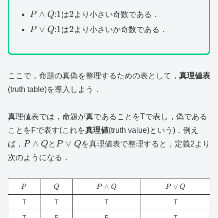
P\land
1
2
∧
1
2
P
Q
:
は
より小さい奇数である．
Q
P\lor
1
2
∨
1
2
P
Q
:
は
より小さいか奇数である．
Q
ここで，命題の真偽を整理するための表として，
真理値表
(truth table)を導入しよう．
真理値表では，命題が真であることをTで表し，偽である
ことをFで表す(これを
真理値
(truth value)という)．例え
P\land
P\lor
∧
∨
ば，
P
Q
と
P
Q
を真理値表で整理すると，定義2より
Q
Q
次のようになる．
P
Q
P\land
∧
P\lor
∨
P
Q
P
Q
P
Q
Q
Q
T
T
T
T
T
F
F
T