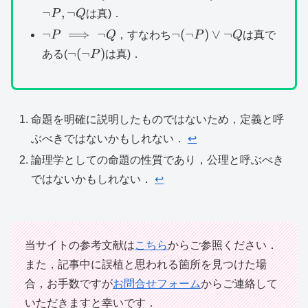
\lnot Q
P\lor
P,\ln
¬
,
¬
P
Q
は真)．
\lnot
Q
\lnot
\lnot
¬
⟹
¬
¬
(
¬
)
∨
¬
P
Q
，すなわち
P
Q
は真で
Q
P\implies
(\lnot
\lnot
¬
(
¬
)
ある(
P
は真)．
\lnot Q
P)\lor
(\lnot
\lnot
P)
Q
命題を明確に説明したものではないため，定義と呼
ぶべきではないかもしれない．
↩︎
論理学としての命題の性質であり，公理と呼ぶべき
ではないかもしれない．
↩︎
当サイトの参考文献は
こちら
からご参照ください．
また，記事中に誤植と思われる箇所を見つけた場
合，お手数ですが
お問合せフォーム
からご連絡して
いただきますと幸いです．