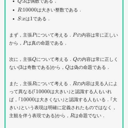
Q
3
3
Q
:
は偶数である．
R
10000
10000
R
:
は大きい整数である．
S
x
1
1
S
:
x
は
である．
P
P
まず，主張
P
について考える．
P
の内容は常に正しい
P
から，
P
は真の命題である．
Q
Q
次に，主張
Q
について考える．
Q
の内容は常に正しく
3
Q
3
ない(
は奇数である)から，
Q
は偽の命題である．
R
R
また，主張
R
について考える．
R
の内容は見る人によ
10000
10000
って異なる(｢
は大きい｣と認識する人もいれ
10000
10000
ば，｢
は大きくない｣と認識する人もいる．｢大
きい｣という表現は明確に定義されたものではなく，
R
主観を伴う表現である)から，
R
は命題でない．