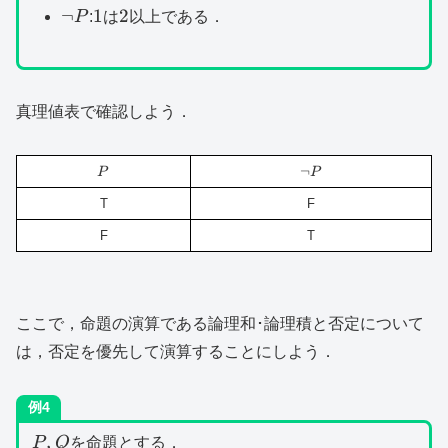
\lnot
1
2
¬
1
2
P
:
は
以上である．
P
真理値表で確認しよう．
P
\lnot
¬
P
P
P
T
F
F
T
ここで，命題の演算である論理和･論理積と否定について
は，否定を優先して演算することにしよう．
例4
P,Q
,
P
Q
を命題とする．