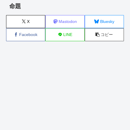
命題
X
Mastodon
Bluesky
Facebook
LINE
コピー