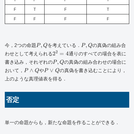
F
T
F
T
F
F
F
F
P,Q
P,Q
,
,
今，2つの命題
P
Q
を考えている．
P
Q
の真偽の組み合
2
2^2=4
2
=
4
わせとして考えられる
通りのすべての場合を表に
P,Q
,
書き込み，それぞれの
P
Q
の真偽の組み合わせの場合に
P\land
P\lor
∧
∨
おいて，
P
Q
や
P
Q
の真偽を書き込むことにより，
Q
Q
上のような真理値表を得る．
否定
単一の命題からも，新たな命題を作ることができる．