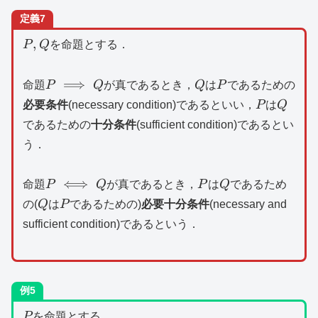
定義7
P,Q
,
P
Q
を命題とする．
P\implies
Q
P
⟹
命題
P
Q
が真であるとき，
Q
は
P
であるための
Q
P
Q
必要条件
(necessary condition)であるといい，
P
は
Q
であるための
十分条件
(sufficient condition)であるとい
う．
P\iff
P
Q
⟺
命題
P
Q
が真であるとき，
P
は
Q
であるため
Q
Q
P
の(
Q
は
P
であるための)
必要十分条件
(necessary and
sufficient condition)であるという．
例5
P
P
を命題とする．