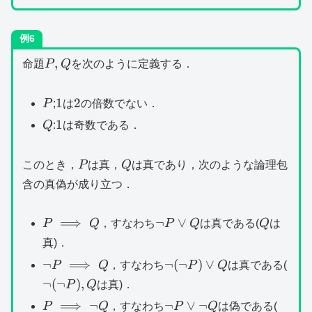
例6
P,Q
,
命題
P
Q
を次のように定義する．
P
1
2
1
2
P
;
は
の倍数でない．
Q
1
1
Q
:
は奇数である．
P
Q
このとき，
P
は真，
Q
は真であり，次のような論理包
含の真偽が成り立つ．
P\implies
\lnot
Q
⟹
¬
∨
P
Q
，すなわち
P
Q
は真である(
Q
は
Q
P\lor
真)．
Q
\lnot
\lnot
\lno
¬
⟹
¬
(
¬
)
∨
P
Q
，すなわち
P
Q
は真である(
P\implies
(\lnot
(\ln
¬
(
¬
)
,
P
Q
は真)．
Q
P)\lor
P),
P\implies
\lnot
\lnot
⟹
¬
¬
∨
¬
P
Q
，すなわち
P
Q
は偽である(
Q