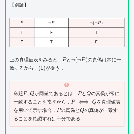
【別証】
P
\lnot
¬
¬
\lnot
(
¬
)
P
P
P
P
(\lnot
T
F
T
P)
F
T
F
P
\lnot
¬
(
¬
)
上の真理値表をみると，
P
と
P
の真偽は常に一
(\lnot
(1)
(
1
)
致するから，
が従う．
P)
P,Q
P
Q
,
命題
P
Q
が同値であるとは，
P
と
Q
の真偽が常に
P\iff
⟺
一致することを指すから，
P
Q
を真理値表
Q
P
Q
を用いて示す場合，
P
の真偽と
Q
の真偽が一致す
ることを確認すれば十分である．