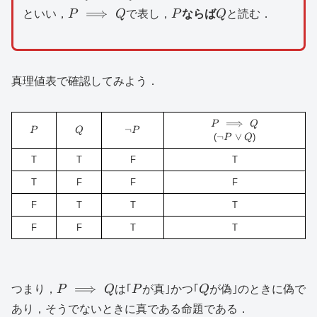
P\lor
P\implies
P
Q
⟹
といい，
P
Q
で表し，
P
ならば
Q
と読む．
Q
Q
真理値表で確認してみよう．
P\implies
⟹
P
Q
P
Q
\lnot
¬
P
Q
P
Q
¬
\lnot
∨
(
)
P
Q
P
P\lor
T
T
F
T
Q
T
F
F
F
F
T
T
T
F
F
T
T
P\implies
P
Q
⟹
つまり，
P
Q
は｢
P
が真｣かつ｢
Q
が偽｣のときに偽で
Q
あり，そうでないときに真である命題である．