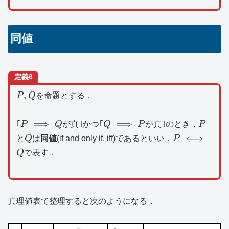
同値
定義6
P,Q
,
P
Q
を命題とする．
P\implies
Q\implies
P
⟹
⟹
｢
P
Q
が真｣かつ｢
Q
P
が真｣のとき，
P
Q
P
Q
P\iff
⟺
と
Q
は
同値
(if and only if, iff)であるといい，
P
Q
Q
で表す．
真理値表で整理すると次のようになる．