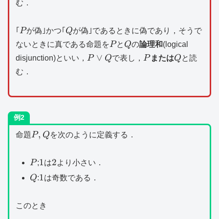
む．
P
Q
｢
P
が偽｣かつ｢
Q
が偽｣であるときに偽であり，そうで
P
Q
ないときに真である命題を
P
と
Q
の
論理和
(logical
P\lor
P
Q
∨
disjunction)といい，
P
Q
で表し，
P
または
Q
と読
Q
む．
例2
P,Q
,
命題
P
Q
を次のように定義する．
P
1
2
1
2
P
;
は
より小さい．
Q
1
1
Q
:
は奇数である．
このとき