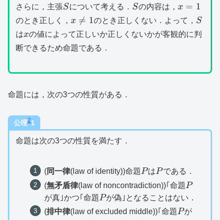
S
S
x=1
=
1
さらに，主張
S
について考える．
S
の内容は，
x
x\neq
S

=
1
のとき正しく，
x
のとき正しくない．よって，
S
1
x
は
x
の値によって正しいか正しくないかが客観的に判
断できるため命題である．
命題には，次の3つの性質がある．
2
公理
1
命題は次の3つの性質を満たす．
P
P
(
同一律
(law of identity))命題
P
は
P
である．
P
(
無矛盾律
(law of noncontradiction))｢命題
P
P
が真｣かつ｢命題
P
が偽｣となることはない．
P
(
排中律
(law of excluded middle))｢命題
P
が