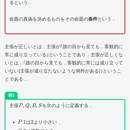
るという．
命題の真偽を決めるものをその命題の
条件
という．
主張が正しいとは，主張が｢誰の目から見ても，客観的に
常に成り立っている｣ということであり，主張が正しくな
いとは，｢誰の目から見ても，客観的に常には成り立って
いない(主張が成り立たないような例外がある)｣というこ
とである．
例1
P,Q,R,S
,
,
,
主張
P
Q
R
S
を次のように定義する．
P
1
2
1
2
P
:
は
より小さい．