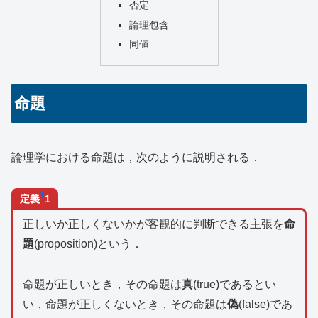
否定
論理包含
同値
命題
論理学における命題は，次のように説明される．
1
定義
1
正しいか正しくないかが客観的に判断できる主張を
命
題
(proposition)という．
命題が正しいとき，その命題は
真
(true)であるとい
い，命題が正しくないとき，その命題は
偽
(false)であ