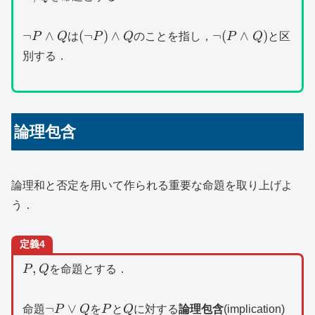
\lnot
(\lnot
\lnot
¬
∧
(
¬
)
∧
¬
(
∧
)
P
Q
は
P
Q
のことを指し，
P
Q
と区
P\land
P)\land
(P\land
別する．
Q
Q
Q)
論理包含
論理和と否定を用いて作られる重要な命題を取り上げよ
う．
定義4
P,Q
,
P
Q
を命題とする．
\lnot
P
Q
¬
∨
命題
P
Q
を
P
と
Q
に対する
論理包含
(implication)