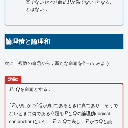
P
真でない｣かつ｢命題
P
が偽でない｣となるこ
とはない．
論理積と論理和
次に，複数の命題から，新たな命題を作ってみよう．
定義2
P,Q
,
P
Q
を命題とする．
P
Q
｢
P
が真｣かつ｢
Q
が真｣であるときに真であり，そうで
P
Q
ないときに偽である命題を
P
と
Q
の
論理積
(logical
P\land
P
Q
∧
conjunction)といい，
P
Q
で表し，
P
かつ
Q
と読
Q