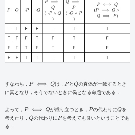
P\implies
⟹
Q\implies
⟹
P
Q
P\iff
⟺
P
Q
Q
P
Q
P
Q
P
Q
\lnot
¬
\lnot
¬
P\implies
⟹
∧
(
P
Q
P
Q
P
Q
¬
\lnot
∨
¬
\lnot
∨
(
(
P
Q
Q
P
P
Q
Q\land
⟹
)
Q
P
P\lor
Q\lor
)
)
Q\implies
Q
P
P
T
T
F
F
T
T
T
T
F
F
T
F
T
F
F
T
T
F
T
F
F
F
F
T
T
T
T
T
P\iff
P
Q
⟺
すなわち，
P
Q
は，
P
と
Q
の真偽が一致するとき
Q
に真となり，そうでないときに偽となる命題である．
P\iff
P
Q
⟺
よって，
P
Q
が成り立つとき，
P
の代わりに
Q
を
Q
Q
P
考えたり，
Q
の代わりに
P
を考えても良いということであ
る．