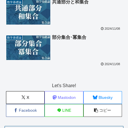
共通部分と和集合
数学基礎論
2024/11/08
部分集合･冪集合
数学基礎論
2024/11/08
Let's Share!
X
Mastodon
Bluesky
Facebook
LINE
コピー