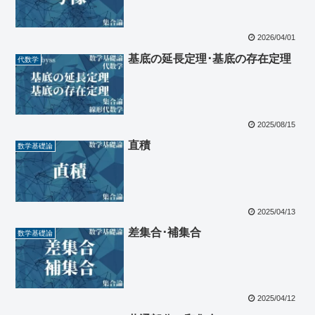
2026/04/01
基底の延長定理･基底の存在定理
代数学
2025/08/15
直積
数学基礎論
2025/04/13
差集合･補集合
数学基礎論
2025/04/12