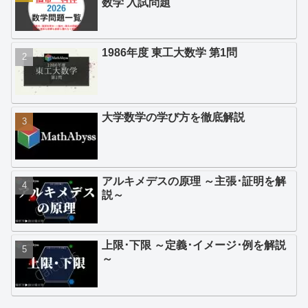
数学 入試問題
1986年度 東工大数学 第1問
大学数学の学び方を徹底解説
アルキメデスの原理 ～主張･証明を解
説～
上限･下限 ～定義･イメージ･例を解説
～