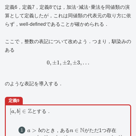
定義6，定義7，定義8では，加法･減法･乗法を同値類の演
算として定義したが，これは同値類の代表元の取り方に依
らず，well-definedであることが確かめられる．
ここで，整数の表記について改めよう．つまり，馴染みの
ある
0
,
±
1
,
±
2
0,\pm 1,\pm 2,\pm 3,\dot
,
±
3
,
…
のような表記を導入する．
定義9
[a,b]\in
Z
[
,
]
∈
a
b
とする．
\mathbb{Z}
N
a>b
n\in
>
∈
a
b
のとき，ある
n
がただ1つ存在