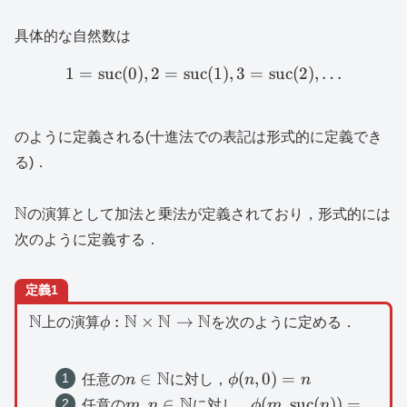
具体的な自然数は
1
=
suc
(
0
)
,
2
=
suc
1=\mathrm{suc}(0),2=\m
(
1
)
,
3
=
suc
(
2
)
,
…
のように定義される(十進法での表記は形式的に定義でき
る)．
\mathbb{N}
N
の演算として加法と乗法が定義されており，形式的には
次のように定義する．
定義1
\mathbb{N}
N
\phi
N
N
N
:
×
→
上の演算
ϕ
を次のように定める．
:\mathbb{N}\times
\mathbb{N}\to
N
n\in
\phi
∈
(
,
0
)
=
任意の
n
に対し，
ϕ
n
n
\mathbb{N}
\mathbb{N}
(n,0)=n
N
m,n\in
\phi
,
∈
(
,
suc
(
))
=
任意の
m
n
に対し，
ϕ
m
n