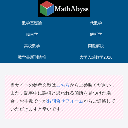
数学基礎論
代数学
幾何学
解析学
高校数学
問題解説
数学書新刊情報
大学入試数学2026
当サイトの参考文献は
こちら
からご参照ください．
また，記事中に誤植と思われる箇所を見つけた場
合，お手数ですが
お問合せフォーム
からご連絡して
いただきますと幸いです．