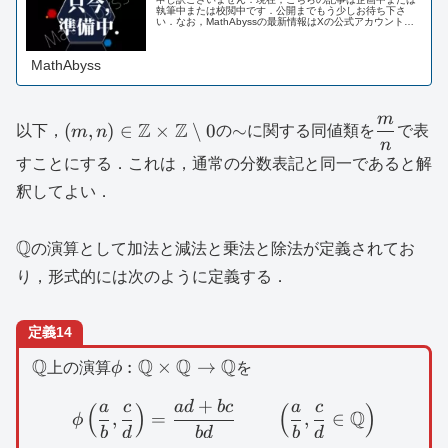
執筆中または校閲中です．公開までもう少しお待ち下さ
い．なお，MathAbyssの最新情報はXの公式アカウントま
たはLINE公式アカウントにてお知らせしております．ま
た，以下のページにも掲載...
MathAbyss
m
(m,n)\in
\sim
\dfrac{
Z
Z
(
,
)
∈
×
∖
0
∼
以下，
m
n
の
に関する同値類を
で表
n
\mathbb{Z}\times
{n}
すことにする．これは，通常の分数表記と同一であると解
\mathbb{Z}\setminus
釈してよい．
{ 0}
\mathbb{Q}
Q
の演算として加法と減法と乗法と除法が定義されてお
り，形式的には次のように定義する．
定義14
\mathbb{Q}
Q
\phi
Q
Q
Q
:
×
→
上の演算
ϕ
を
:\mathbb{Q}\times
+
a
c
a
d
b
c
a
c
\phi \left( \dfrac{a}{b}
(
)
(
)
\mathbb{Q}\to
Q
,
=
,
∈
ϕ
\mathbb{Q}
b
d
b
d
b
d