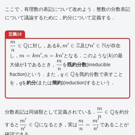
ここで，有理数の表記について改めよう．整数の分数表記
について議論するために，約分について定義する．
定義18
m
\dfrac{m}
k,m^{\prime}\in
n^{\prime}\in
′
′
Q
Z
N
∈
,
∈
∈
に対し，ある
k
m
及び
n
が存在
n
{n}\in
\mathbb{Z}
\mathbb{N}
′
′
m=km^{\prime},n=kn^{\prime}
|k|
=
,
=
∣
∣
し，
m
k
m
n
k
n
となる．このような
k
の最
\mathbb{Q}
m
1
\dfrac{m}
1
大値が
であるとき，
を
既約分数
(irreducible
n
{n}
q\in
Q
∈
fraction)という．また，
q
を既約分数で表すこと
\mathbb{Q}
q
を，
q
を
約分
(または
簡約
)(reduction)するという．
m
\dfrac{m}
Q
∈
分数表記は同値類として定義されている．
を約分
n
{n}\in
′
′
\dfrac{m^{\prime}}
\dfrac{m}
m
m
m
Q
∈
=
\mathbb{Q}
すると
になるとき，実は
であることが
{n^{\prime}}\in
{n}=\dfrac{m^{\pri
′
′
n
n
n
\mathbb{Q}
{n^{\prime}}
確認できる．