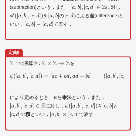
^{\prime}
[a,b],[c,d]\in
Z
\ph
[
,
]
,
[
,
]
∈
(subtraction)という．また，
a
b
c
d
に対し，
\mathbb{Z}
^{\
′
[a,b]
[c,d]
([
,
]
,
[
,
])
[
,
]
[
,
]
ϕ
a
b
c
d
を
a
b
の
c
d
による
差
(difference)と
([a,b
[a,b]-
[
,
]
−
[
,
]
いい，
a
b
c
d
で表す．
[c,d]
[c,d]
定義8
\mathbb{Z}
Z
\psi
Z
Z
Z
:
×
→
上の演算
ψ
を
:\mathbb{Z}\times
([
,
]
,
[
,
])
=
[
+
\psi ([a,b],[c,d])=[ac+bd,
,
+
]
([
,
]
,
[
,
]
∈
\mathbb{Z}\to
ψ
a
b
c
d
a
c
b
d
a
d
b
c
a
b
c
d
\mathbb{Z}
\psi
[a,b],[c,d]\i
により定めるとき，
ψ
を
乗法
という．また，
\mathbb{Z
Z
\psi
[a,b]
[c,d]
[
,
]
,
[
,
]
∈
([
,
]
,
[
,
])
[
,
]
a
b
c
d
に対し，
ψ
a
b
c
d
を
a
b
と
([a,b],
[a,b]\times
[
,
]
[
,
]
×
[
,
]
c
d
の
積
といい，
a
b
c
d
で表す．
[c,d])
[c,d]