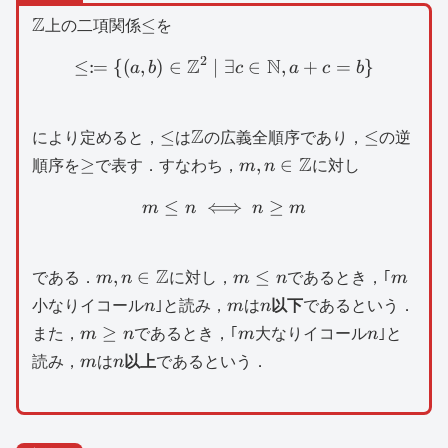
\mathbb{Z}
Z
\le
≤
上の二項関係
を
2
Z
N
:
≤
=
{(
,
)
∈
∣
∃
\le \coloneqq \{ (a,b)\i
∈
,
+
=
}
a
b
c
a
c
b
\le
\mathbb{Z}
Z
\le
≤
≤
により定めると，
は
の広義全順序であり，
の逆
\ge
m,n\in
Z
≥
,
∈
順序を
で表す．すなわち，
m
n
に対し
\mathbb{Z}
≤
⟺
m\le n\iff n\ge m
≥
m
n
n
m
m,n\in
Z
m\le
m
,
∈
≤
である．
m
n
に対し，
m
n
であるとき，｢
m
\mathbb{Z}
n
n
m
n
小なりイコール
n
｣と読み，
m
は
n
以下
であるという．
m\ge
m
n
≥
また，
m
n
であるとき，｢
m
大なりイコール
n
｣と
n
m
n
読み，
m
は
n
以上
であるという．