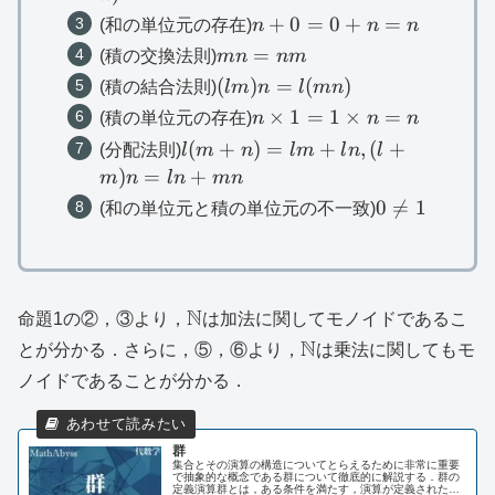
n+0=0+n=n
+
0
=
0
+
=
(和の単位元の存在)
n
n
n
mn=nm
=
(積の交換法則)
mn
nm
(lm)n=l(mn)
(
)
=
(
)
(積の結合法則)
l
m
n
l
mn
n\times
×
1
=
1
×
=
(積の単位元の存在)
n
n
n
1=1\times
l(m+n)=lm+ln,
(
+
)
=
+
,
(
+
(分配法則)
l
m
n
l
m
l
n
l
n=n
(l+m)n=ln+mn
)
=
+
m
n
l
n
mn
0\neq
0

=
1
(和の単位元と積の単位元の不一致)
1
\mathbb{N}
N
命題1の②，③より，
は加法に関してモノイドであるこ
\mathbb{N}
N
とが分かる．さらに，⑤，⑥より，
は乗法に関してもモ
ノイドであることが分かる．
群
集合とその演算の構造についてとらえるために非常に重要
で抽象的な概念である群について徹底的に解説する．群の
定義演算群とは，ある条件を満たす，演算が定義された集