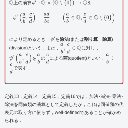
′
\mathbb{Q}
Q
\psi
Q
Q
Q
:
×
(
∖
{
0
})
→
上の演算
ψ
を
^{\prime}:\mathbb{Q}\times
a
c
a
d
a
c
\psi ^{\prime}\left( \df
(
)
(
)
(\mathbb{Q}\setminus \{
′
Q
Q
,
=
∈
,
∈
∖
{
0
}
ψ
0\} )\to \mathbb{Q}
b
d
b
c
b
d
′
\psi
により定めるとき，
ψ
を
除法
(または
割り算
，
除算
)
a
c
^{\prime}
\dfrac{a}
\psi
Q
,
∈
(division)という．また，
に対し，
b
d
{b},\dfrac{c}
^{\prime}\l
a
c
a
c
a
(
)
\dfrac{a}
\dfrac{c}
\dfrac{a
′
,
÷
ψ
を
の
による
商
(quotient)といい，
{d}\in
\dfrac{a}
b
d
b
d
b
{b}
{d}
{b}\div
c
\mathbb{Q}
{b},\dfrac{
で表す．
\dfrac{c
d
{d}\right)
{d}
定義13，定義14，定義15，定義16では，加法･減法･乗法･
除法を同値類の演算として定義したが，これは同値類の代
表元の取り方に依らず，well-definedであることが確かめ
られる．