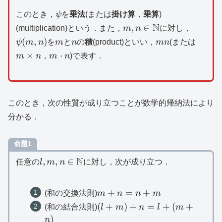
(m,n)+m
\psi
このとき，
ψ
を
乗法
(または
掛け算
，
乗算
)
m,n\in
N
\psi
,
∈
(multiplication)という．また，
m
n
に対し，
\mathbb{N}
(m,n)
m
n
mn
m\tim
(
,
)
ψ
m
n
を
m
と
n
の
積
(product)といい，
mn
(または
n
m\cdot
×
⋅
m
n
，
m
n
)で表す．
n
このとき，次の性質が成り立つことが数学的帰納法により
分かる．
命題1
l,m,n\in
N
,
,
∈
任意の
l
m
n
に対し，次が成り立つ．
\mathbb{N}
m+n=n+m
+
=
+
(和の交換法則)
m
n
n
m
(l+m)+n=l+
(
+
)
+
=
+
(
+
(和の結合法則)
l
m
n
l
m
(m+n)
)
n