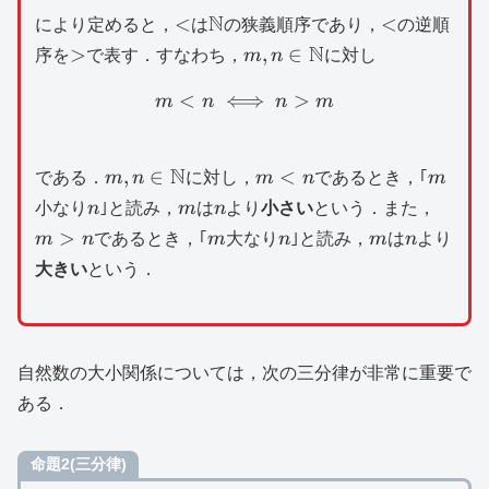
<
\mathbb{N}
N
<
<
<
により定めると，
は
の狭義順序であり，
の逆順
>
m,n\in
N
>
,
∈
序を
で表す．すなわち，
m
n
に対し
\mathbb{N}
<
⟺
m<n\iff n>m
>
m
n
n
m
m,n\in
N
m<n
m
,
∈
<
である．
m
n
に対し，
m
n
であるとき，｢
m
\mathbb{N}
n
m
n
m>n
小なり
n
｣と読み，
m
は
n
より
小さい
という．また，
m
n
m
n
>
m
n
であるとき，｢
m
大なり
n
｣と読み，
m
は
n
より
大きい
という．
自然数の大小関係については，次の三分律が非常に重要で
ある．
命題2(三分律)