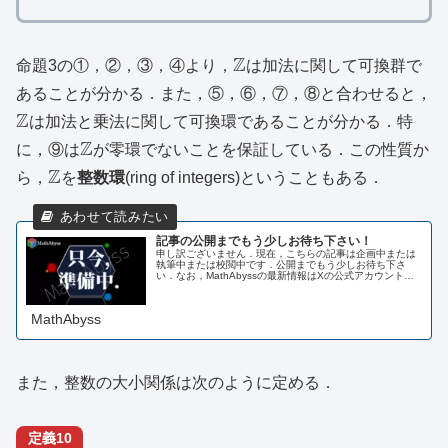
\mathbb{Z}
Z
命題3の①，②，③，④より，
は加法に関して可換群で
\
あることが分かる．また，⑤，⑥，⑦，⑧と合わせると，
Z
は加法と乗法に関して可換環であることが分かる．特
\mathbb{Z}
Z
に，⑨は
が零環でないことを保証している．この性質か
\mathbb{Z}
Z
ら，
を
整数環
(ring of integers)ということもある．
記事の公開までもう少しお待ち下さい！
申し訳ございません．現在，こちらの記事は企画中または
執筆中または校閲中です．公開までもう少しお待ち下さ
い．なお，MathAbyssの最新情報はXの公式アカウントま
たはLINE公式アカウントにてお知らせしております．ま
た，以下のページにも掲載...
MathAbyss
また，整数の大小関係は次のように定める．
定義10