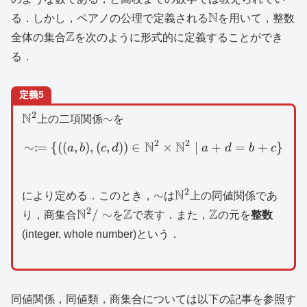
\mathbb{N}
N
る．しかし，ペアノの公理で定義される
を用いて，整数
\mathbb{Z}
Z
全体の集合
を次のように形式的に定義することができ
る．
定義5
2
\mathbb{N}^2
N
\sim
∼
上の二項関係
を
2
2
N
N
:
∼
=
{((
,
)
,
(
,
))
∈
\sim \coloneqq \{ ((a,b
×
∣
+
=
+
}
a
b
c
d
a
d
b
c
2
\sim
\mathbb{N}^2
N
∼
により定める．このとき，
は
上の同値関係であ
2
\mathbb{N}^2/\sim
N
\mathbb{Z}
Z
\mathbb{Z}
Z
/
∼
り，商集合
を
で表す．また，
の元を
整数
(integer, whole number)という．
同値関係，同値類，商集合については以下の記事を参照す