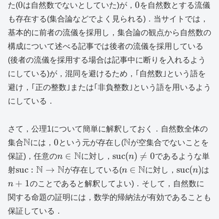
0
0
0
0
た(
は自然数でないとしていた)が，
を自然数とする流儀
も存在する(集合論などでよく見られる)．当サイトでは，
基本的に前者の流儀を採用し，集合論の観点から自然数の
構成について述べる記事では後者の流儀を採用している
(後者の流儀を採用する場合は記事中に断りを入れるよう
にしている)が，混同を避けるため，｢自然数｣という語を
避け，｢正の整数｣または｢非負整数｣という語を用いるよう
にしている．
さて，公理1について簡単に解釈しておく．自然数全体の
\mathbb{N}
N
0
\mathbb{N}
N
0
集合
には，
という元が存在し(
が空集合でないことを
n\in
N
\mathrm{suc}
∈
suc
(
)

=
0
保証)，任意の
n
に対し，
n
であるような単
\mathbb{N}
(n)\neq 0
\mathrm{suc}:\mathbb{N}\to
N
N
n\in
N
\mathrm{
n
suc
:
→
∈
suc
(
)
射
が存在している(
n
に対し，
n
は
\mathbb{N}
\mathbb{N}
(n)
+
1
n
のことであると解釈してよい)．そして，自然数に
関する命題の証明には，数学的帰納法が有効であることも
保証している．