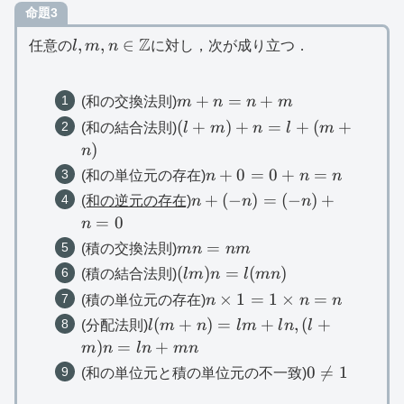
命題3
l,m,n\in
Z
,
,
∈
任意の
l
m
n
に対し，次が成り立つ．
\mathbb{Z}
m+n=n+m
+
=
+
(和の交換法則)
m
n
n
m
(l+m)+n=l+
(
+
)
+
=
+
(
+
(和の結合法則)
l
m
n
l
m
(m+n)
)
n
n+0=0+n=n
+
0
=
0
+
=
(和の単位元の存在)
n
n
n
n+(-
+
(
−
)
=
(
−
)
+
(和の逆元の存在)
n
n
n
n)=(-
=
0
n
n)+n=0
mn=nm
=
(積の交換法則)
mn
nm
(lm)n=l(mn)
(
)
=
(
)
(積の結合法則)
l
m
n
l
mn
n\times
×
1
=
1
×
=
(積の単位元の存在)
n
n
n
1=1\times
l(m+n)=lm+ln,
(
+
)
=
+
,
(
+
(分配法則)
l
m
n
l
m
l
n
l
n=n
(l+m)n=ln+mn
)
=
+
m
n
l
n
mn
0\neq
0

=
1
(和の単位元と積の単位元の不一致)
1