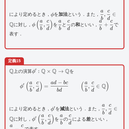
a
c
\phi
\dfrac{a}
,
∈
により定めるとき，
ϕ
を
加法
という．また，
b
d
{b},\dfrac{
a
c
a
c
a
c
(
)
\phi \left(
\dfrac{a}
\dfrac{c}
\dfrac{a}
Q
,
+
に対し，
ϕ
を
と
の
和
といい，
で
{d}\in
b
d
b
d
b
d
\dfrac{a}
{b}
{d}
{b}+\dfrac
\mathbb{Q
表す．
{b},\dfrac{c}
{d}
{d}\right)
定義15
′
\mathbb{Q}
Q
\phi
Q
Q
Q
:
×
→
上の演算
ϕ
を
^{\prime}:\mathbb{Q}\times
−
a
c
a
d
b
c
a
c
\phi ^{\prime}\left( \df
(
)
(
)
\mathbb{Q}\to \mathbb{Q}
′
Q
,
=
,
∈
ϕ
b
d
b
d
b
d
a
c
\phi
\dfrac{a}
′
,
∈
により定めるとき，
ϕ
を
減法
という．また，
b
d
^{\prime}
{b},\dfrac
a
c
a
c
(
)
\phi
\dfrac{a}
\dfrac{c}
\dfrac{
′
Q
,
に対し，
ϕ
を
の
による
差
といい，
{d}\in
b
d
b
d
^{\prime}\left(
{b}
{d}
{b}-
a
c
\mathbb{
−