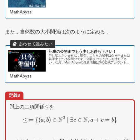
合のことを指す概念である．まずは演算について確認す
S
る．定義1
S
を集合とする．写像...
MathAbyss
また，自然数の大小関係は次のように定める．
記事の公開までもう少しお待ち下さい！
申し訳ございません．現在，こちらの記事は企画中または
執筆中または校閲中です．公開までもう少しお待ち下さ
い．なお，MathAbyssの最新情報はXの公式アカウントま
たはLINE公式アカウントにてお知らせしております．ま
た，以下のページにも掲載...
MathAbyss
定義3
\mathbb{N}
N
\le
≤
上の二項関係
を
2
N
N
:
≤
=
{(
,
)
∈
∣
\le \coloneqq \{ (a,b)\i
∃
∈
,
+
=
}
a
b
c
a
c
b