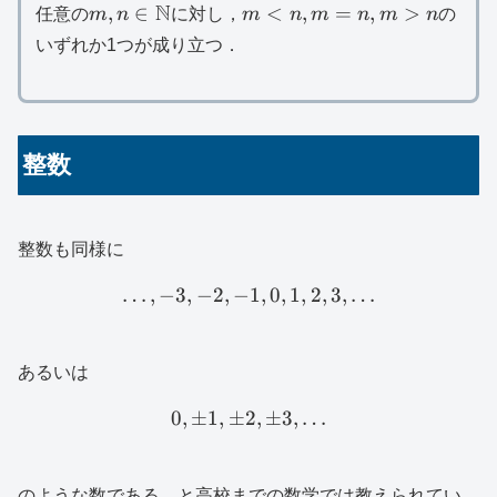
m,n\in
N
m<n,m=n,m>n
,
∈
<
,
=
,
>
任意の
m
n
に対し，
m
n
m
n
m
n
の
\mathbb{N}
いずれか1つが成り立つ．
整数
整数も同様に
…
,
−
3
,
−
2
,
−
\dots ,-3,-2,-1,0,1,2,3,\dots
1
,
0
,
1
,
2
,
3
,
…
あるいは
0
,
±
1
,
±
2
0,\pm 1,\pm 2,\pm 3,\dot
,
±
3
,
…
のような数である，と高校までの数学では教えられてい