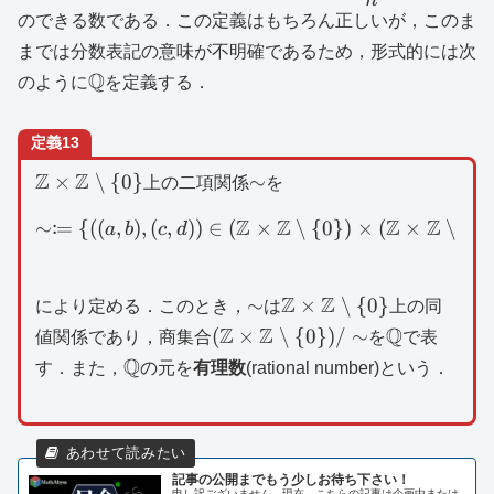
{n}
のできる数である．この定義はもちろん正しいが，このま
までは分数表記の意味が不明確であるため，形式的には次
\mathbb{Q}
Q
のように
を定義する．
定義13
\mathbb{Z}\times
Z
Z
\sim
×
∖
{
0
}
∼
上の二項関係
を
\mathbb{Z}\setminus
Z
Z
Z
Z
:
∼
=
{((
,
)
,
(
,
))
∈
(
\sim \coloneqq \{ ((a,b)
×
∖
{
0
})
×
(
×
∖
{
0
}
\{ 0\}
a
b
c
d
\sim
\mathbb{Z}\times
Z
Z
∼
×
∖
{
0
}
により定める．このとき，
は
上の同
\mathbb{Z}\setminus
(\mathbb{Z}\times
Z
Z
\mathbb{
Q
(
×
∖
{
0
})
/
∼
値関係であり，商集合
を
で表
\{ 0\}
\mathbb{Z}\setminus
\mathbb{Q}
Q
す．また，
の元を
有理数
(rational number)という．
\{ 0\})/\sim
記事の公開までもう少しお待ち下さい！
申し訳ございません．現在，こちらの記事は企画中または