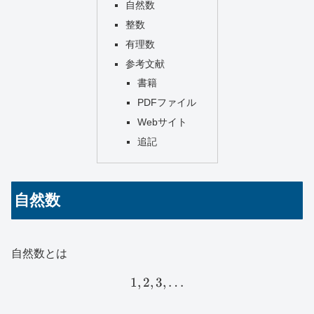
自然数
整数
有理数
参考文献
書籍
PDFファイル
Webサイト
追記
自然数
自然数とは
1
,
2
,
3
1,2,3,\dots
,
…