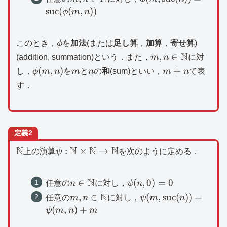
\mathbb{N}
(m,\mathrm{suc}
suc
(
(
,
))
ϕ
m
n
(n))=\mathrm{suc}
(\phi (m,n))
\phi
このとき，
ϕ
を
加法
(または
足し算
，
加算
，
寄せ算
)
m,n\in
N
,
∈
(addition, summation)という．また，
m
n
に対
\mathbb{N}
\phi
m
n
m+n
(
,
)
+
し，
ϕ
m
n
を
m
と
n
の
和
(sum)といい，
m
n
で表
(m,n)
す．
定義2
\mathbb{N}
N
\psi
N
N
N
:
×
→
上の演算
ψ
を次のように定める．
:\mathbb{N}\times
\mathbb{N}\to
N
n\in
\psi
∈
(
,
0
)
=
0
任意の
n
に対し，
ψ
n
\mathbb{N}
\mathbb{N}
(n,0)=0
N
m,n\in
\psi
,
∈
(
,
suc
(
))
=
任意の
m
n
に対し，
ψ
m
n
\mathbb{N}
(m,\mathrm{suc}
(
,
)
+
ψ
m
n
m
(n))=\psi