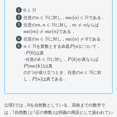
N
0\in
0
∈
\mathbb{N}
N
N
n\in
\mathrm{suc}
∈
suc
(
)
∈
任意の
n
に対し，
n
である．
\mathbb{N}
(n)\in
N
m,n\in
m\neq
\mathr
,
∈

=
任意の
m
n
に対し，
m
n
ならば
\mathbb{N}
\mathbb{N}
n
(m)\neq
suc
(
)

=
suc
(
)
m
n
である．
\mathr
N
n\in
\mathrm{suc}
∈
suc
(
)

=
0
任意の
n
に対し，
n
である．
(n)
\mathbb{N}
(n)\neq 0
N
n\in
P(n)
∈
(
)
n
を変数とする命題
P
n
について，
\mathbb{N}
P(0)
(
0
)
･
P
は真
N
k\in
P(k)
P(\mat
∈
(
)
･任意の
k
に対し，
P
k
が真ならば
\mathbb{N}
(k))
(
suc
(
))
P
k
は真
N
n\in
∈
の2つが成り立つとき，任意の
n
に対
\mathbb{N}
P(n)
(
)
し，
P
n
は真である．
0
0
公理1では，
を自然数としている．高校までの数学で
は，｢自然数｣と｢正の整数｣は同義の用語として扱われてい