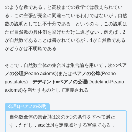
のような数である，と高校までの数学では教えられてい
る．この主張が完全に間違っているわけではないが，自然
数の説明としては不十分である．というのも，この説明は
2
2
ただ自然数の具体例を挙げただけに過ぎない．例えば，
4
4
が自然数であることは書かれているが，
が自然数である
かどうかは不明確である．
\mathbb{N}
N
そこで，自然数全体の集合
は集合論を用いて，次の
ペア
ノの公理
(Peano axioms)(または
ペアノの公準
(Peano
postulates)，
デデキント=ペアノの公理
(Dedekind-Peano
axioms))を満たすものとして定義される．
公理1(ペアノの公理)
\mathbb{N}
N
自然数全体の集合
は次の5つの条件をすべて満た
\mathrm{suc}
\mathbb{N}
N
suc
す．ただし，
は
を定義域とする写像である．