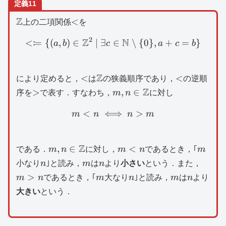
定義11
\mathbb{Z}
Z
<
<
上の二項関係
を
2
Z
N
:
<
=
{(
,
)
∈
∣
∃
∈
< \coloneqq \{ (a,b)\in 
∖
{
0
}
,
+
=
}
a
b
c
a
c
b
<
\mathbb{Z}
Z
<
<
<
により定めると，
は
の狭義順序であり，
の逆順
>
m,n\in
Z
>
,
∈
序を
で表す．すなわち，
m
n
に対し
\mathbb{Z}
<
⟺
m<n\iff n>m
>
m
n
n
m
m,n\in
Z
m<n
m
,
∈
<
である．
m
n
に対し，
m
n
であるとき，｢
m
\mathbb{Z}
n
m
n
m>n
小なり
n
｣と読み，
m
は
n
より
小さい
という．また，
m
n
m
n
>
m
n
であるとき，｢
m
大なり
n
｣と読み，
m
は
n
より
大きい
という．