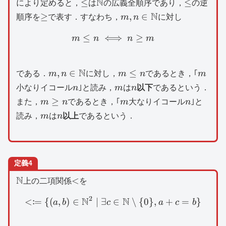
\le
\mathbb{N}
N
\le
≤
≤
により定めると，
は
の広義全順序であり，
の逆
\ge
m,n\in
N
≥
,
∈
順序を
で表す．すなわち，
m
n
に対し
\mathbb{N}
≤
⟺
m\le n\iff n\ge m
≥
m
n
n
m
m,n\in
N
m\le
m
,
∈
≤
である．
m
n
に対し，
m
n
であるとき，｢
m
\mathbb{N}
n
n
m
n
小なりイコール
n
｣と読み，
m
は
n
以下
であるという．
m\ge
m
n
≥
また，
m
n
であるとき，｢
m
大なりイコール
n
｣と
n
m
n
読み，
m
は
n
以上
であるという．
定義4
\mathbb{N}
N
<
<
上の二項関係
を
2
N
N
:
<
=
{(
,
)
∈
∣
∃
< \coloneqq \{ (a,b)\in 
∈
∖
{
0
}
,
+
=
}
a
b
c
a
c
b