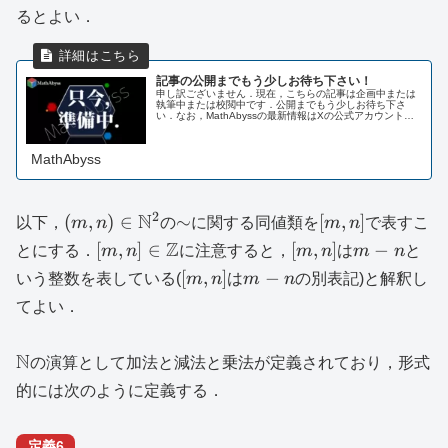
るとよい．
記事の公開までもう少しお待ち下さい！
申し訳ございません．現在，こちらの記事は企画中または
執筆中または校閲中です．公開までもう少しお待ち下さ
い．なお，MathAbyssの最新情報はXの公式アカウントま
たはLINE公式アカウントにてお知らせしております．ま
た，以下のページにも掲載...
MathAbyss
2
(m,n)\in
N
\sim
[m,n]
(
,
)
∈
∼
[
,
]
以下，
m
n
の
に関する同値類を
m
n
で表すこ
\mathbb{N}^2
[m,n]\in
Z
[m,n]
m-
[
,
]
∈
[
,
]
−
とにする．
m
n
に注意すると，
m
n
は
m
n
と
\mathbb{Z}
n
[m,n]
m-
[
,
]
−
いう整数を表している(
m
n
は
m
n
の別表記)と解釈し
n
てよい．
\mathbb{N}
N
の演算として加法と減法と乗法が定義されており，形式
的には次のように定義する．
定義6