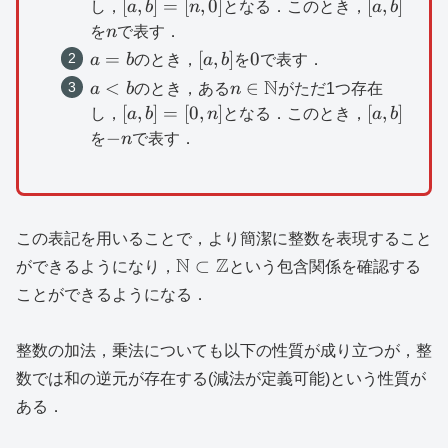
\mathbb{N}
[a,b]=
[a,b]
[
,
]
=
[
,
0
]
[
,
]
し，
a
b
n
となる．このとき，
a
b
[n,0]
n
を
n
で表す．
a=b
[a,b]
0
=
[
,
]
0
a
b
のとき，
a
b
を
で表す．
N
a<b
n\in
<
∈
a
b
のとき，ある
n
がただ1つ存在
\mathbb{N}
[a,b]=
[a,b]
[
,
]
=
[
0
,
]
[
,
]
し，
a
b
n
となる．このとき，
a
b
[0,n]
-
−
を
n
で表す．
n
この表記を用いることで，より簡潔に整数を表現すること
\mathbb{N}\subset
N
Z
⊂
ができるようになり，
という包含関係を確認する
\mathbb{Z}
ことができるようになる．
整数の加法，乗法についても以下の性質が成り立つが，整
数では和の逆元が存在する(減法が定義可能)という性質が
ある．