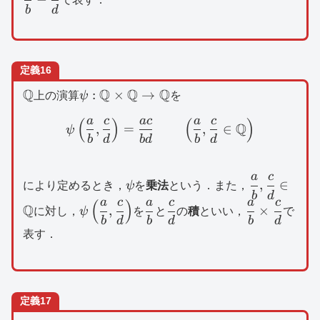
で表す．
\dfrac{a}
\dfrac{
b
d
{b},\dfrac{c}
{d}
{d}\right)
定義16
\mathbb{Q}
Q
\psi
Q
Q
Q
:
×
→
上の演算
ψ
を
:\mathbb{Q}\times
a
c
a
c
a
c
(
)
(
)
\psi \left( \dfrac{a}{b},
\mathbb{Q}\to
Q
,
=
,
∈
ψ
b
d
b
d
b
d
\mathbb{Q}
a
c
\psi
\dfrac{a}
,
∈
により定めるとき，
ψ
を
乗法
という．また，
b
d
{b},\dfrac{
a
c
a
c
a
c
(
)
\psi \left(
\dfrac{a}
\dfrac{c}
\dfrac{a}
Q
,
×
に対し，
ψ
を
と
の
積
といい，
で
{d}\in
b
d
b
d
b
d
\dfrac{a}
{b}
{d}
{b}\times
\mathbb{
表す．
{b},\dfrac{c}
\dfrac{c}
{d}\right)
{d}
定義17