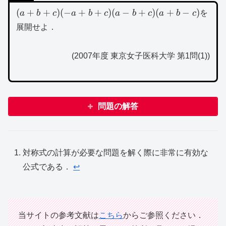
(a+b+c)
(
+
+
)
(
−
+
+
)
(
−
+
)
(
+
−
)
a
b
c
a
b
c
a
b
c
a
b
c
を
(-
展開せよ．
a+b+c)
(a-b+c)
(2007年度 東京女子医科大学 第1問(1))
(a+b-c)
問題の解答
対称式の計算が必要な問題を解く際に非常に有効な
公式である．
↩︎
当サイトの参考文献は
こちら
からご参照ください．