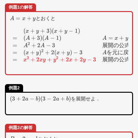
例題1の解答
A=x+y
=
+
A
x
y
とおくと
(
+
+
3
)
(
+
−
1
)
\begin{array}{lll}&
x
y
x
y
=
(
+
3
)
(
−
1
)
=
+
で
A
A
A
x
y
2
=
+
2
−
3
展開の公式
A
A
2
=
(
+
)
+
2
(
+
)
−
3
を元に戻す
x
y
x
y
A
2
2
=
+
2
+
+
2
+
2
−
3
展開の公式
x
x
y
y
x
y
例題2
(3+2a-
(
3
+
2
−
)
(
3
−
2
+
)
a
b
a
b
を展開せよ．
b)(3-
2a+b)
例題2の解答
B=2a-