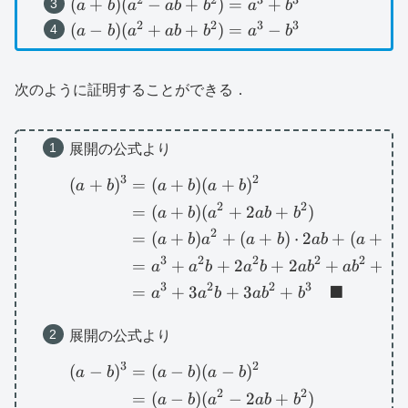
(a+b)(a^2-
(
+
)
(
−
+
)
=
+
a
b
a
ab
b
a
b
b^3
ab+b^2)=a^3+b^3
2
2
3
3
(a-b)
(
−
)
(
+
+
)
=
−
a
b
a
ab
b
a
b
(a^2+ab+b^2)=a^3-
b^3
次のように証明することができる．
展開の公式より
3
2
\begin{aligned}(a+b
(
+
)
=
(
+
)
(
+
)
a
b
a
b
a
b
2
2
=
(
+
)
(
+
2
+
)
a
b
a
ab
b
2
=
(
+
)
+
(
+
)
⋅
2
+
(
+
)
a
b
a
a
b
ab
a
b
b
3
2
2
2
2
3
=
+
+
2
+
2
+
+
a
a
b
a
b
a
b
a
b
b
3
2
2
3
■
=
+
3
+
3
+
a
a
b
a
b
b
展開の公式より
3
2
\begin{aligned}(a-b)^
(
−
)
=
(
−
)
(
−
)
a
b
a
b
a
b
2
2
=
(
−
)
(
−
2
+
)
a
b
a
ab
b