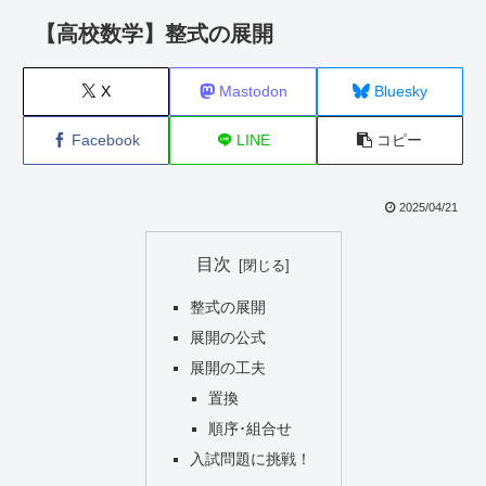
【高校数学】整式の展開
X
Mastodon
Bluesky
Facebook
LINE
コピー
2025/04/21
目次
整式の展開
展開の公式
展開の工夫
置換
順序･組合せ
入試問題に挑戦！