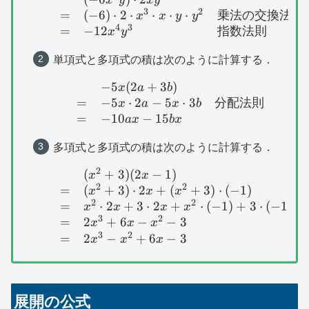
x
y
x
y
3
2
=
(
−
6
)
⋅
2
⋅
⋅
⋅
⋅
乗法の交換法則
x
x
y
y
4
3
=
−
12
指数法則
x
y
単項式と多項式の積は次のように計算する．
−
5
(
2
+
3
)
\begin{array}{lll}&-
x
a
b
=
−
5
⋅
2
−
5
⋅
3
分配法則
x
a
x
b
=
−
10
−
15
a
x
b
x
多項式と多項式の積は次のように計算する．
2
(
+
3
)
(
2
−
1
)
\begin{array}{lll}&
x
x
2
2
=
(
+
3
)
⋅
2
+
(
+
3
)
⋅
(
−
1
)
x
x
x
2
2
=
⋅
2
+
3
⋅
2
+
⋅
(
−
1
)
+
3
⋅
(
−
1
)
x
x
x
x
3
2
=
2
+
6
−
−
3
x
x
x
3
2
=
2
−
+
6
−
3
x
x
x
展開の公式