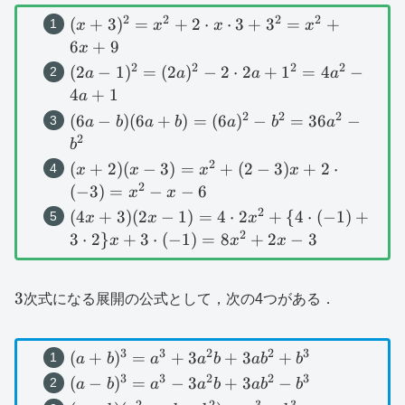
2
2
2
2
(x+3)^2=x^2+2\cdot
(
+
3
)
=
+
2
⋅
⋅
3
+
3
=
+
x
x
x
x
x\cdot
6
+
9
x
3+3^2=x^2+6x+9
2
2
2
2
(2a-1)^2=
(
2
−
1
)
=
(
2
)
−
2
⋅
2
+
1
=
4
−
a
a
a
a
(2a)^2-2\cdot
4
+
1
a
2a+1^2=4a^2-
2
2
2
(6a-b)
(
6
−
)
(
6
+
)
=
(
6
)
−
=
36
−
a
b
a
b
a
b
a
4a+1
(6a+b)=
2
b
(6a)^2-
2
(x+2)(x-
(
+
2
)
(
−
3
)
=
+
(
2
−
3
)
+
2
⋅
x
x
x
x
b^2=36a^2-
3)=x^2+
2
(
−
3
)
=
−
−
6
x
x
b^2
(2-
2
(4x+3)(2x-
(
4
+
3
)
(
2
−
1
)
=
4
⋅
2
+
{
4
⋅
(
−
1
)
+
x
x
x
3)x+2\cdot
1)=4\cdot
2
3
⋅
2
}
+
3
⋅
(
−
1
)
=
8
+
2
−
3
x
x
x
(-3)=x^2-x-
2x^2+\{
6
4\cdot
3
3
(-1)+3\cdot
次式になる展開の公式として，次の4つがある．
2\} x+3\cdot
(-1)=8x^2+2x-
3
3
2
2
3
(a+b)^3=a^3+3a^2b+3ab^2+b^3
(
+
)
=
+
3
+
3
+
a
b
a
a
b
a
b
b
3
3
3
2
2
3
(a-b)^3=a^3-
(
−
)
=
−
3
+
3
−
a
b
a
a
b
a
b
b
3a^2b+3ab^2-
2
2
3
3