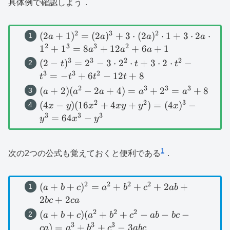
具体例で確認しよう．
2
3
2
(2a+1)^2=(2a)^3+3\cdot
(
2
+
1
)
=
(
2
)
+
3
⋅
(
2
)
⋅
1
+
3
⋅
2
⋅
a
a
a
a
(2a)^2\cdot 1+3\cdot
2
3
3
2
1
+
1
=
8
+
12
+
6
+
1
a
a
a
2a\cdot
3
3
2
2
(2-
(
2
−
)
=
2
−
3
⋅
2
⋅
+
3
⋅
2
⋅
−
t
t
t
1^2+1^3=8a^3+12a^2+6a+1
t)^3=2^3-
3
3
2
=
−
+
6
−
12
+
8
t
t
t
t
3\cdot
2
3
3
3
(a+2)(a^2-
(
+
2
)
(
−
2
+
4
)
=
+
2
=
+
8
a
a
a
a
a
2^2\cdot
2a+4)=a^3+2^3=a^3+8
2
2
3
(4x-y)
(
4
−
)
(
16
+
4
+
)
=
(
4
)
−
x
y
x
x
y
y
x
t+3\cdot
(16x^2+4xy+y^2)=
3
3
3
=
64
−
y
x
y
2\cdot
(4x)^3-y^3=64x^3-
t^2-t^3=-
y^3
t^3+6t^2-
1
次の2つの公式も覚えておくと便利である
．
12t+8
2
2
2
2
(a+b+c)^2=a^2+b^2+c^2+2ab+2bc+2ca
(
+
+
)
=
+
+
+
2
+
a
b
c
a
b
c
ab
2
+
2
b
c
c
a
2
2
2
(a+b+c)
(
+
+
)
(
+
+
−
−
−
a
b
c
a
b
c
ab
b
c
(a^2+b^2+c^2-ab-
3
3
3
)
=
+
+
−
3
c
a
a
b
c
ab
c