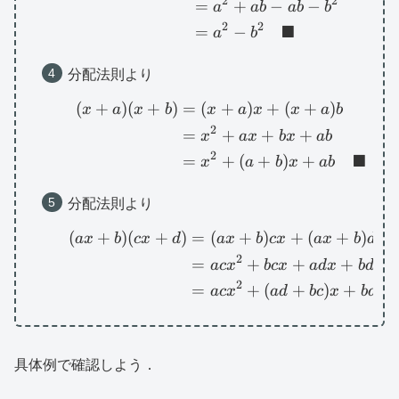
2
2
=
+
−
−
a
ab
ab
b
2
2
■
=
−
a
b
分配法則より
(
+
)
(
+
)
=
(
+
)
+
(
+
)
\begin{aligned}(x+a
x
a
x
b
x
a
x
x
a
b
2
=
+
+
+
x
a
x
b
x
ab
2
■
=
+
(
+
)
+
x
a
b
x
ab
分配法則より
(
+
)
(
+
)
=
(
+
)
+
(
+
)
\begin{aligned}(ax+b
a
x
b
c
x
d
a
x
b
c
x
a
x
b
d
2
=
+
+
+
a
c
x
b
c
x
a
d
x
b
d
2
=
+
(
+
)
+
a
c
x
a
d
b
c
x
b
d
具体例で確認しよう．