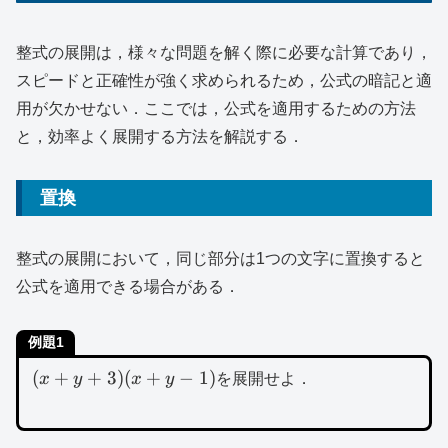
整式の展開は，様々な問題を解く際に必要な計算であり，
スピードと正確性が強く求められるため，公式の暗記と適
用が欠かせない．ここでは，公式を適用するための方法
と，効率よく展開する方法を解説する．
置換
整式の展開において，同じ部分は1つの文字に置換すると
公式を適用できる場合がある．
例題1
(x+y+3)
(
+
+
3
)
(
+
−
1
)
x
y
x
y
を展開せよ．
(x+y-1)