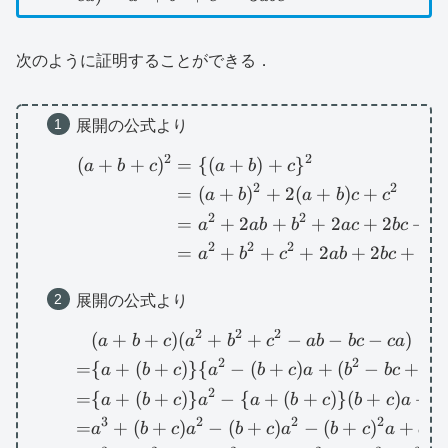
bc-
ca)=a^3+b^3+c^3-
3abc
次のように証明することができる．
展開の公式より
2
2
(
+
+
)
=
{(
+
)
+
}
\begin{aligned}(a+b
a
b
c
a
b
c
2
2
=
(
+
)
+
2
(
+
)
+
a
b
a
b
c
c
2
2
2
=
+
2
+
+
2
+
2
+
a
ab
b
a
c
b
c
c
2
2
2
=
+
+
+
2
+
2
+
2
a
b
c
ab
b
c
c
a
展開の公式より
2
2
2
(
+
+
)
(
+
+
−
−
−
)
\begin{aligned}&(a+b
a
b
c
a
b
c
ab
b
c
c
a
2
2
2
=
{
+
(
+
)}
{
−
(
+
)
+
(
−
+
)
a
b
c
a
b
c
a
b
b
c
c
2
=
{
+
(
+
)}
−
{
+
(
+
)}
(
+
)
+
{
a
b
c
a
a
b
c
b
c
a
3
2
2
2
=
+
(
+
)
−
(
+
)
−
(
+
)
+
(
a
b
c
a
b
c
a
b
c
a
a
b