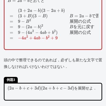
=
2
−
B
a
b
とおくと
b
(
3
+
2
−
)
(
3
−
2
+
)
\begin{array}{lll}&(
a
b
a
b
=
(
3
+
)
(
3
−
)
=
2
−
で置換
B
B
B
a
b
2
=
9
−
展開の公式
B
2
=
9
−
(
2
−
)
を元に戻す
a
b
B
2
2
=
9
−
(
4
−
4
+
)
展開の公式
a
ab
b
2
2
=
−
4
+
4
−
+
9
a
ab
b
頭の中で整理できるのであれば，必ずしも新たな文字で置
換しなければいけないわけではない．
例題3
(2a-
(
2
−
+
+
3
)
(
2
+
+
−
3
)
a
b
c
d
a
b
c
d
を展開せよ．
b+c+3d)
(2a+b+c-
3d)