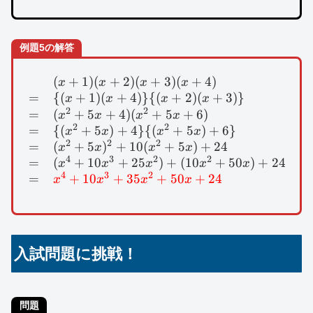
(x+3)
(x+4)
例題5の解答
(
+
1
)
(
+
2
)
(
+
3
)
(
+
4
)
\begin{array}{lll}&(
x
x
x
x
=
{(
+
1
)
(
+
4
)}
{(
+
2
)
(
+
3
)}
掛
x
x
x
x
2
2
=
(
+
5
+
4
)
(
+
5
+
6
)
展
x
x
x
x
2
2
=
{(
+
5
)
+
4
}
{(
+
5
)
+
6
}
x
x
x
x
2
2
2
=
(
+
5
)
+
10
(
+
5
)
+
24
展
x
x
x
x
4
3
2
2
=
(
+
10
+
25
)
+
(
10
+
50
)
+
24
展
x
x
x
x
x
4
3
2
=
+
10
+
35
+
50
+
24
x
x
x
x
入試問題に挑戦！
問題