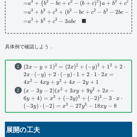
3
2
2
2
3
3
=
+
{
−
+
−
(
+
)
}
+
+
a
b
b
c
c
b
c
a
b
c
3
3
3
2
2
2
2
=
+
+
+
(
−
+
−
−
2
−
a
b
c
b
b
c
c
b
b
c
c
3
3
3
■
=
+
+
−
3
a
b
c
ab
c
具体例で確認しよう．
2
2
2
2
(2x-y+1)^2=
(
2
−
+
1
)
=
(
2
)
+
(
−
)
+
1
+
2
⋅
x
y
x
y
(2x)^2+(-
2
⋅
(
−
)
+
2
⋅
(
−
)
⋅
1
+
2
⋅
1
⋅
2
=
x
y
y
x
y)^2+1^2+2\cdot
2
2
4
−
4
+
+
4
−
2
+
1
x
x
y
y
x
y
2x\cdot (-
2
2
(x-3y-2)
(
−
3
−
2
)
(
+
3
+
9
+
2
−
x
y
x
x
y
y
x
y)+2\cdot (-
(x^2+3xy+9y^2+2x-
3
3
3
6
+
4
)
=
+
(
−
3
)
+
(
−
2
)
−
3
⋅
⋅
y
x
y
x
y)\cdot 1+2\cdot
6y+4)=x^3+
3
3
(
−
3
)
⋅
(
−
2
)
=
−
27
−
18
−
8
y
x
y
x
y
1\cdot 2x=4x^2-
(-3y)^3+(-2)^3-
4xy+y^2+4x-
3\cdot x\cdot
2y+1
(-3y)\cdot (-2)=x^3-
展開の工夫
27y^3-18xy-8