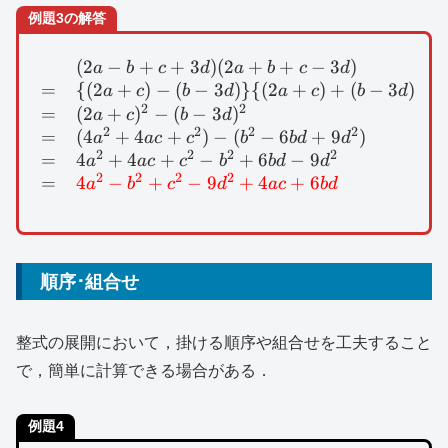
例題3の解答
(
2
−
+
+
3
)
(
2
+
+
−
3
)
\begin{array}{lll}&(2
a
b
c
d
a
b
c
d
=
{(
2
+
)
−
(
−
3
)}
{(
2
+
)
+
(
−
3
)}
a
c
b
d
a
c
b
d
2
2
=
(
2
+
)
−
(
−
3
)
a
c
b
d
2
2
2
2
=
(
4
+
4
+
)
−
(
−
6
+
9
)
a
a
c
c
b
b
d
d
2
2
2
2
=
4
+
4
+
−
+
6
−
9
a
a
c
c
b
b
d
d
2
2
2
2
=
4
−
+
−
9
+
4
+
6
a
b
c
d
a
c
b
d
順序･組合せ
整式の展開において，掛ける順序や組合せを工夫すること
で，簡単に計算できる場合がある．
例題4