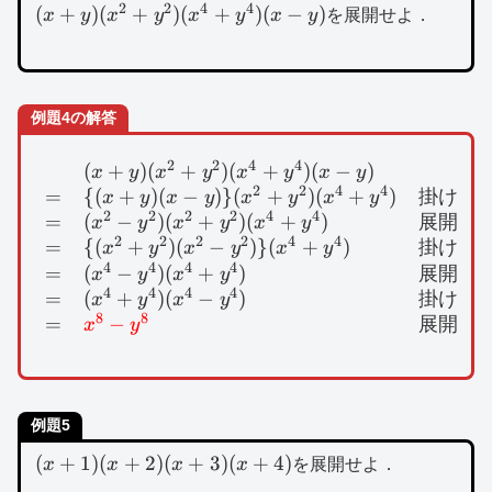
2
2
4
4
(x+y)
(
+
)
(
+
)
(
+
)
(
−
)
x
y
x
y
x
y
x
y
を展開せよ．
(x^2+y^2)
(x^4+y^4)
(x-y)
例題4の解答
2
2
4
4
(
+
)
(
+
)
(
+
)
(
−
)
\begin{array}{lll}&
x
y
x
y
x
y
x
y
2
2
4
4
=
{(
+
)
(
−
)}
(
+
)
(
+
)
掛ける
x
y
x
y
x
y
x
y
2
2
2
2
4
4
=
(
−
)
(
+
)
(
+
)
展開の
x
y
x
y
x
y
2
2
2
2
4
4
=
{(
+
)
(
−
)}
(
+
)
掛ける
x
y
x
y
x
y
4
4
4
4
=
(
−
)
(
+
)
展開の
x
y
x
y
4
4
4
4
=
(
+
)
(
−
)
掛ける
x
y
x
y
8
8
=
−
展開の
x
y
例題5
(x+1)
(
+
1
)
(
+
2
)
(
+
3
)
(
+
4
)
x
x
x
x
を展開せよ．
(x+2)