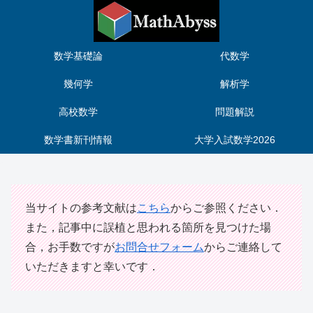
数学基礎論
代数学
幾何学
解析学
高校数学
問題解説
数学書新刊情報
大学入試数学2026
当サイトの参考文献は
こちら
からご参照ください．
また，記事中に誤植と思われる箇所を見つけた場
合，お手数ですが
お問合せフォーム
からご連絡して
いただきますと幸いです．