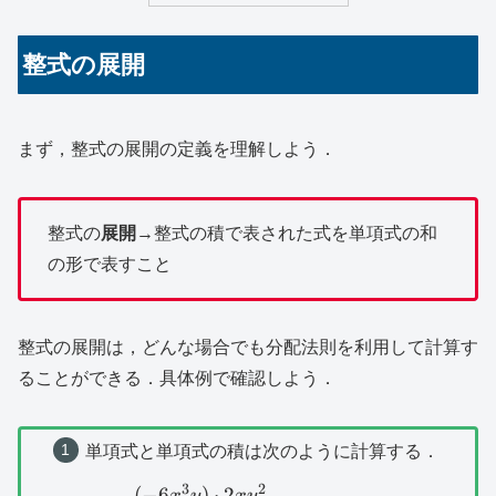
整式の展開
まず，整式の展開の定義を理解しよう．
整式の
展開
→整式の積で表された式を単項式の和
の形で表すこと
整式の展開は，どんな場合でも分配法則を利用して計算す
ることができる．具体例で確認しよう．
単項式と単項式の積は次のように計算する．
3
2
(
−
6
)
⋅
2
\begin{array}{lll}&