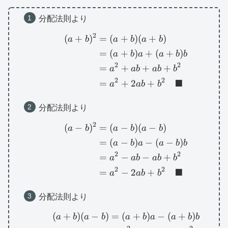
分配法則より
2
\begin{aligned}(a+b
(
+
)
=
(
+
)
(
+
)
a
b
a
b
a
b
=
(
+
)
+
(
+
)
a
b
a
a
b
b
2
2
=
+
+
+
a
ab
ab
b
2
2
■
=
+
2
+
a
ab
b
分配法則より
2
\begin{aligned}(a-b)^
(
−
)
=
(
−
)
(
−
)
a
b
a
b
a
b
=
(
−
)
−
(
−
)
a
b
a
a
b
b
2
2
=
−
−
+
a
ab
ab
b
2
2
■
=
−
2
+
a
ab
b
分配法則より
(
+
)
(
−
)
=
(
+
)
−
(
+
)
\begin{aligned}(a+b)
a
b
a
b
a
b
a
a
b
b