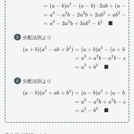
2
=
(
−
)
−
(
−
)
⋅
2
+
(
−
)
a
b
a
a
b
ab
a
b
b
3
2
2
2
2
3
=
−
−
2
+
2
+
−
a
a
b
a
b
a
b
a
b
b
3
2
2
3
■
=
−
3
+
3
−
a
a
b
a
b
b
分配法則より
2
2
2
(
+
)
(
−
+
)
=
(
+
)
−
(
+
)
\begin{aligned}(a+b)
a
b
a
ab
b
a
b
a
a
b
ab
3
2
2
2
=
+
−
−
a
a
b
a
b
a
b
3
3
■
=
+
a
b
分配法則より
2
2
2
(
−
)
(
+
+
)
=
(
−
)
+
(
−
)
\begin{aligned}(a-b)
a
b
a
ab
b
a
b
a
a
b
ab
3
2
2
2
=
−
+
−
a
a
b
a
b
a
b
3
3
■
=
−
a
b