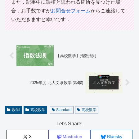
また，記事中に誤植と思われる箇所を見つけた場
合，お手数ですが
お問合せフォーム
からご連絡して
いただきますと幸いです．
【高校数学】指数法則
2025年度 北大文系数学 第4問
数学I
高校数学
Standard
高校数学
Let's Share!
X
Mastodon
Bluesky