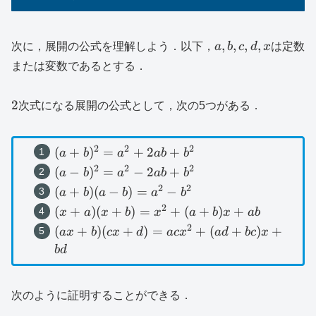
a,b,c,d,x
,
,
,
,
次に，展開の公式を理解しよう．以下，
a
b
c
d
x
は定数
または変数であるとする．
2
2
次式になる展開の公式として，次の5つがある．
2
2
2
(a+b)^2=a^2+2ab+b^2
(
+
)
=
+
2
+
a
b
a
ab
b
2
2
2
(a-
(
−
)
=
−
2
+
a
b
a
ab
b
b)^2=a^2-
2
2
(a+b)
(
+
)
(
−
)
=
−
a
b
a
b
a
b
2ab+b^2
(a-
2
(x+a)
(
+
)
(
+
)
=
+
(
+
)
+
x
a
x
b
x
a
b
x
ab
b)=a^2-
(x+b)=x^2+
2
(ax+b)
(
+
)
(
+
)
=
+
(
+
)
+
a
x
b
c
x
d
a
c
x
a
d
b
c
x
b^2
(a+b)x+ab
(cx+d)=acx^2+
b
d
(ad+bc)x+bd
次のように証明することができる．