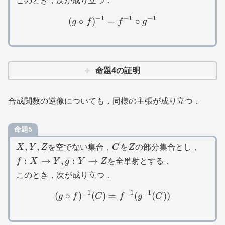
このとき，次が成り立つ．
−
1
−
1
−
1
(
∘
)
=
(g\circ f)^{-1}=f^{-1}\cir
∘
g
f
f
g
命題4の証明
合成関数の逆像についても，同様の主張が成り立つ．
命題5
X,Y,Z
C
Z
f:X\t
,
,
X
Y
Z
を空でない集合，
C
を
Z
の部分集合とし，
Y,g:Y
:
→
,
:
→
f
X
Y
g
Y
Z
を全単射とする．
Z
このとき，次が成り立つ．
−
1
−
1
−
1
(
∘
)
(
)
=
(g\circ f)^{-1}(C)=f^{-1}
(
(
))
g
f
C
f
g
C