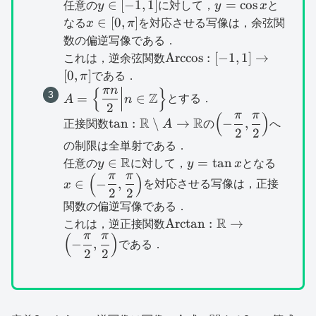
[-1,1]
y\in
y=\cos
∈
[
−
1
,
1
]
=
c
o
s
任意の
y
に対して，
y
x
と
[-1,1]
x
x\in
∈
[
0
,
]
なる
x
π
を対応させる写像は，余弦関
[0,\pi
数の偏逆写像である．
]
\operatorname{Arccos}:
Arccos
:
[
−
1
,
1
]
→
これは，逆余弦関数
[-1,1]\to [0,\pi ]
[
0
,
]
π
である．
πn
{
}
A=\left\{ \dfrac{\pi
Z
=
∈
A
n
とする．
2
n}{2}\middle| n\in
π
π
(
)
\tan
\left( -
R
R
t
a
n
:
∖
→
−
,
正接関数
A
の
へ
\mathbb{Z}\right\}
2
2
:\mathbb{R}\setminus
\dfrac{\pi}
の制限は全単射である．
A\to \mathbb{R}
{2},\dfrac{\pi}
R
y\in
y=\tan
x\in \l
∈
=
t
a
n
任意の
y
に対して，
y
x
となる
{2}\right)
π
π
(
)
\mathbb{R}
x
\dfrac
∈
−
,
x
を対応させる写像は，正接
2
2
{2},\d
関数の偏逆写像である．
{2}\ri
R
\operatorname{Arctan}
Arctan
:
→
これは，逆正接関数
π
π
(
)
\left( -\dfrac{\pi}{2},\d
−
,
である．
2
2
{2}\right)