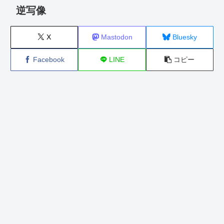
逆写像
X
Mastodon
Bluesky
Facebook
LINE
コピー