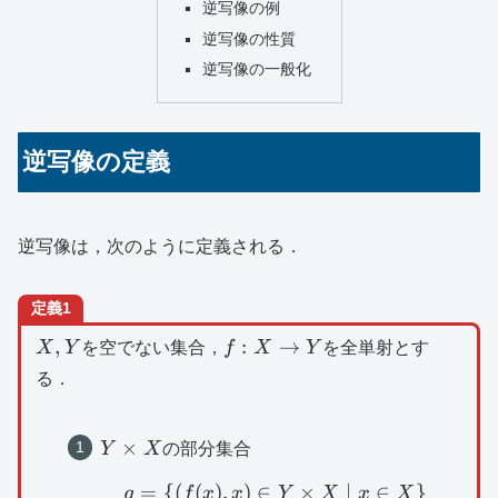
逆写像の例
逆写像の性質
逆写像の一般化
逆写像の定義
逆写像は，次のように定義される．
定義1
X,Y
f:X\to
,
:
→
X
Y
を空でない集合，
f
X
Y
を全単射とす
Y
る．
Y\times
×
Y
X
の部分集合
X
=
{(
(
)
,
)
∈
g=\{ (f(x),x)\in Y\tim
×
∣
∈
}
g
f
x
x
Y
X
x
X