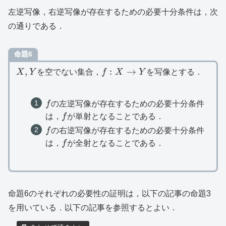
左逆写像，右逆写像が存在するための必要十分条件は，次
の通りである．
命題6
X,Y
f:X\to
,
:
→
X
Y
を空でない集合，
f
X
Y
を写像とする．
Y
f
f
の左逆写像が存在するための必要十分条件
f
は，
f
が単射となることである．
f
f
の右逆写像が存在するための必要十分条件
f
は，
f
が全射となることである．
命題6のそれぞれの必要性の証明は，以下の記事の命題3
を用いている．以下の記事を参照するとよい．