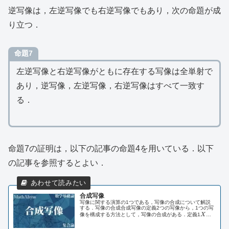
逆写像は，左逆写像でも右逆写像でもあり，次の命題が成
り立つ．
命題7
左逆写像と右逆写像がともに存在する写像は全単射で
あり，逆写像，左逆写像，右逆写像はすべて一致す
る．
命題7の証明は，以下の記事の命題4を用いている．以下
の記事を参照するとよい．
合成写像
写像に関する演算の1つである，写像の合成について解説
する．写像の合成合成写像の定義2つの写像から，1つの写
X
像を構成する方法として，写像の合成がある．定義1
X
を
Y,Z
,
f:X\to
:
→
集合，
Y
Z
を空でない集合とし，
f
X
Y
を写像とす
Y
る．また，
$...