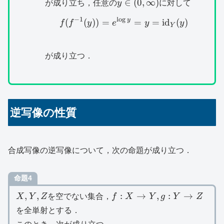
y\in
∈
(
0
,
∞
)
が成り立ち，任意の
y
に対して
(0,\infty
−
1
l
o
g
y
f(f^{-1}(y))=e^{\log 
(
(
))
=
=
=
id
(
)
f
f
y
e
y
y
)
Y
が成り立つ．
逆写像の性質
合成写像の逆写像について，次の命題が成り立つ．
命題4
X,Y,Z
f:X\to
,
,
:
→
,
:
→
X
Y
Z
を空でない集合，
f
X
Y
g
Y
Z
Y,g:Y\to
を全単射とする．
Z