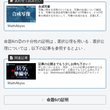
合成写像
写像に関する演算の1つである，写像の合成について解説
する．写像の合成合成写像の定義2つの写像から，1つの写
X
像を構成する方法として，写像の合成がある．定義1
X
を
Y,Z
,
f:X\to
:
→
集合，
Y
Z
を空でない集合とし，
f
X
Y
を写像とす
Y
る．また，
$...
MathAbyss
命題6の②の十分性の証明は，選択公理を用いる．選択公
理については，以下の記事を参照するとよい．
記事の公開までもう少しお待ち下さい！
申し訳ございません．現在，こちらの記事は企画中または
執筆中または校閲中です．公開までもう少しお待ち下さ
い．なお，MathAbyssの最新情報はXの公式アカウントま
たはLINE公式アカウントにてお知らせしております．ま
た，以下のページにも掲載...
MathAbyss
命題6の証明