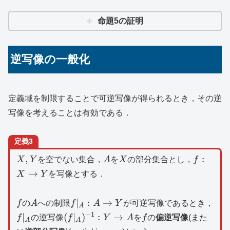
命題5の証明
逆写像の一般化
定義域を制限することで可逆写像が得られるとき，その逆
写像を考えることは有効である．
定義3
X,Y
A
X
f:X\to
,
:
X
Y
を空でない集合，
A
を
X
の部分集合とし，
f
Y
→
X
Y
を写像とする．
f
A
f|_A:A\to
f|_
∣
:
→
f
の
A
への制限
f
A
Y
が可逆写像であるとき，
A
Y
−
1
(f|_A)^{-1}:Y\to
f
∣
(
∣
)
:
→
f
の逆写像
f
Y
A
を
f
の
偏逆写像
(また
A
A
A