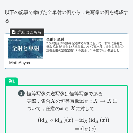
以下の記事で挙げた全単射の例から，逆写像の例を構成す
る．
全射と単射
2つの集合の関係を記述する写像において，非常に重要な
概念である｢全射｣と｢単射｣について述べる．全射と単射の
X
Y
f:X\to
定義全射の定義定義1
X
を集合，
Y
を空でない集合とし，
Y
:
→
y\in
∈
f
X
Y
を写像とする．任意の
y
Y
に対して，ある
Y
$...
MathAbyss
例1
恒等写像の逆写像は恒等写像である．
X
\mathrm{id}_X:X\t
id
:
→
実際，集合
X
の恒等写像
X
X
に
X
X
x\in
∈
ついて，任意の
x
X
に対して
X
(
id
∘
id
)
(
)
=
id
(
id
(
))
\begin{aligned}(\mat
x
x
X
X
X
X
=
id
(
)
x
X