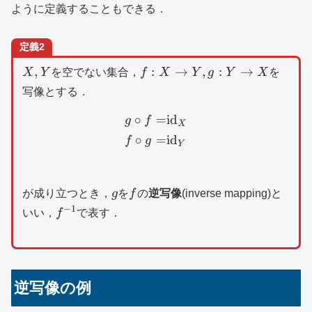
ように定義することもできる．
定義2
X,Y
f:X\to
,
:
→
,
:
→
X
Y
を空でない集合，
f
X
Y
g
Y
X
を
Y,g:Y\to
写像とする．
X
∘
=
id
\begin{aligned}g\circ f
g
f
X
∘
=
id
f
g
Y
g
f
が成り立つとき，
g
を
f
の
逆写像
(inverse mapping)と
−
1
f^{-1}
いい，
f
で表す．
逆写像の例