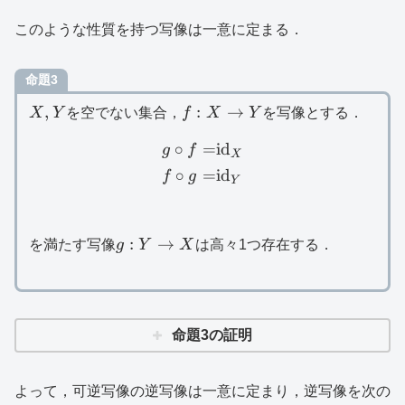
このような性質を持つ写像は一意に定まる．
命題3
X,Y
f:X\to
,
:
→
X
Y
を空でない集合，
f
X
Y
を写像とする．
Y
∘
=
id
\begin{aligned}g\circ f
g
f
X
∘
=
id
f
g
Y
g:Y\to
:
→
を満たす写像
g
Y
X
は高々1つ存在する．
X
命題3の証明
よって，可逆写像の逆写像は一意に定まり，逆写像を次の