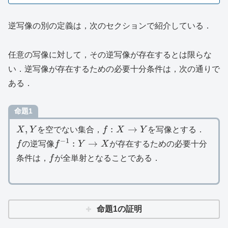
逆写像の別の定義は，次のセクションで紹介している．
任意の写像に対して，その逆写像が存在するとは限らな
い．逆写像が存在するための必要十分条件は，次の通りで
ある．
命題1
X,Y
f:X\to
,
:
→
X
Y
を空でない集合，
f
X
Y
を写像とする．
Y
−
1
f
f^{-1}:Y\to
:
→
f
の逆写像
f
Y
X
が存在するための必要十分
X
f
条件は，
f
が全単射となることである．
命題1の証明