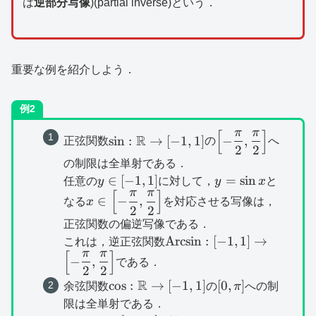
は
逆部分写像
)(partial inverse)という．
重要な例を紹介しよう．
例2
π
π
[
]
\sin
\left[ -
R
s
i
n
:
→
[
−
1
,
1
]
−
,
正弦関数
の
へ
2
2
:\mathbb{R}\to
\dfrac{\pi}
の制限は全単射である．
[-1,1]
{2},\dfrac{\pi}
y\in
y=\sin
∈
[
−
1
,
1
]
=
s
i
n
任意の
y
に対して，
y
x
と
{2}\right]
π
π
[
]
[-1,1]
x
x\in \left[ -
∈
−
,
なる
x
を対応させる写像は，
2
2
\dfrac{\pi}
正弦関数の偏逆写像である．
{2},\dfrac{\pi}
\operatorname{Arcsin}:
Arcsin
:
[
−
1
,
1
]
→
これは，逆正弦関数
{2}\right]
π
π
[
]
[-1,1]\to \left[ -
−
,
である．
2
2
\dfrac{\pi}
R
\cos
[0,\pi
c
o
s
:
→
[
−
1
,
1
]
[
0
,
]
余弦関数
の
π
への制
{2},\dfrac{\pi}
:\mathbb{R}\to
]
{2}\right]
限は全単射である．