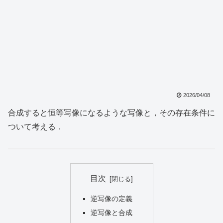
2026/04/08
合成すると恒等写像になるような写像と，その存在条件に
ついて考える．
目次
逆写像の定義
逆写像と合成