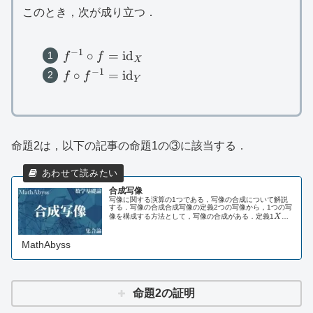
このとき，次が成り立つ．
−
1
f^{-1}\circ
∘
=
id
f
f
X
f=\mathrm{id}_X
−
1
f\circ
∘
=
id
f
f
Y
f^{-1}=\mathrm{id}_Y
命題2は，以下の記事の命題1の③に該当する．
合成写像
写像に関する演算の1つである，写像の合成について解説
する．写像の合成合成写像の定義2つの写像から，1つの写
X
像を構成する方法として，写像の合成がある．定義1
X
を
Y,Z
,
f:X\to
:
→
集合，
Y
Z
を空でない集合とし，
f
X
Y
を写像とす
Y
る．また，
$...
MathAbyss
命題2の証明