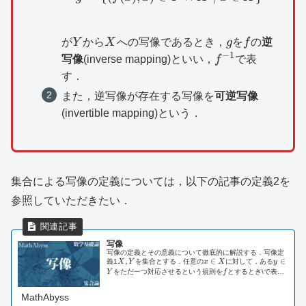
Y
X
g
f
が
Y
から
X
への写像であるとき，
g
を
f
の
逆
−
1
f^{-1}
写像
(inverse mapping)といい，
f
で表
す．
また，逆写像が存在する写像を
可逆写像
(invertible mapping)という．
集合による写像の定義については，以下の記事の定義2を
参照していただきたい．
写像
写像の定義とその意義について徹底的に解説する．写像定
X,Y
,
x\in
∈
y\in
∈
義1
X
Y
を集合とする．任意の
x
X
に対して，ある
y
X
Y
f
Y
をただ一つ対応させるという規則を
f
とするとき\で表
f
X
Y
し，
f
を
X
から
Y
への写像(mapping,...
MathAbyss