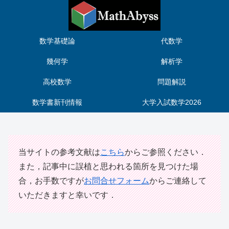
数学基礎論
代数学
幾何学
解析学
高校数学
問題解説
数学書新刊情報
大学入試数学2026
当サイトの参考文献は
こちら
からご参照ください．
また，記事中に誤植と思われる箇所を見つけた場
合，お手数ですが
お問合せフォーム
からご連絡して
いただきますと幸いです．