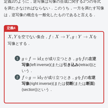
定義2のように，逆写像は写像の合成に関する2つの等式
を満たさなければならない．このうち，一方を満たす写像
は，逆写像の概念を一般化したものであると言える．
定義4
X,Y
f:X\to
,
:
→
,
:
→
X
Y
を空でない集合，
f
X
Y
g
Y
X
を
Y,g:Y\to
写像とする．
X
g\circ
g
f
∘
=
id
g
f
が成り立つとき，
g
を
f
の
左逆
X
f=\mathrm{id}_X
写像
(left inverse)(または
引き込み
(retract))と
いう．
f\circ
g
f
∘
=
id
f
g
が成り立つとき，
g
を
f
の
右逆
Y
g=\mathrm{id}_Y
写像
(right inverse)(または
切断
(または
断面
)
(section))という．