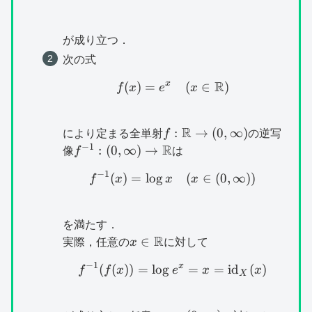
が成り立つ．
次の式
R
x
(
)
=
f(x)=e^x\quad (x\in \
(
∈
)
f
x
e
x
R
f:\mathbb{R}\to
:
→
(
0
,
∞
)
により定まる全単射
f
の逆写
(0,\infty )
−
1
R
f^{-1}:
:
(
0
,
∞
)
→
像
f
は
(0,\infty )\to
−
1
(
)
=
l
o
g
f^{-1}(x)=\log x\quad (
(
∈
(
0
,
∞
))
f
x
x
x
\mathbb{R}
を満たす．
R
x\in
∈
実際，任意の
x
に対して
\mathbb{R}
−
1
x
(
(
))
=
l
o
g
f^{-1}(f(x))=\log e^x
=
=
id
(
)
f
f
x
e
x
x
X