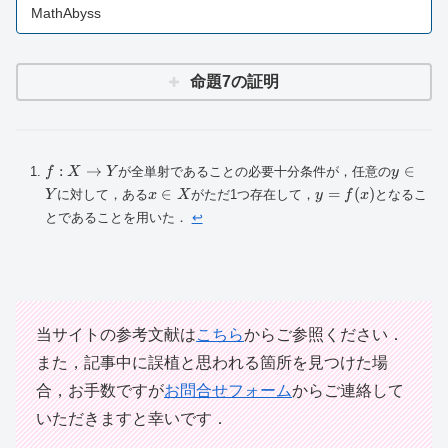
MathAbyss
命題7の証明
f:X\to
y\in
:
→
∈
が全単射であることの必要十分条件が，任意の
f
X
Y
y
Y
Y
x\in
y=f(x)
∈
=
(
)
に対して，ある
がただ1つ存在して，
となるこ
Y
x
X
y
f
x
X
とであることを用いた．
↩︎
当サイトの参考文献は
こちら
からご参照ください．
また，記事中に誤植と思われる箇所を見つけた場
合，お手数ですが
お問合せフォーム
からご連絡して
いただきますと幸いです．