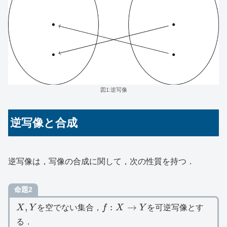
図1:逆写像
逆写像と合成
逆写像は，写像の合成に関して，次の性質を持つ．
命題2
X,Y
f:X\to
,
:
→
X
Y
を空でない集合，
f
X
Y
を可逆写像とす
Y
る．